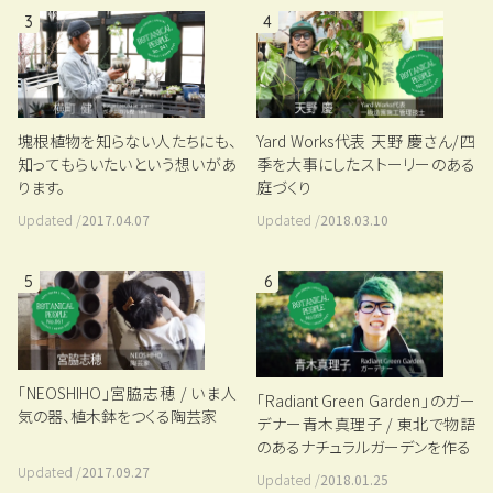
3
4
塊根植物を知らない人たちにも、
Yard Works代表 天野 慶さん/四
知ってもらいたいという想いがあ
季を大事にしたストーリーのある
ります。
庭づくり
Updated /
2017.04.07
Updated /
2018.03.10
5
6
「NEOSHIHO」宮脇志穂 / いま人
「Radiant Green Garden」のガー
気の器、植木鉢をつくる陶芸家
デナー青木真理子 / 東北で物語
のあるナチュラルガーデンを作る
Updated /
2017.09.27
Updated /
2018.01.25