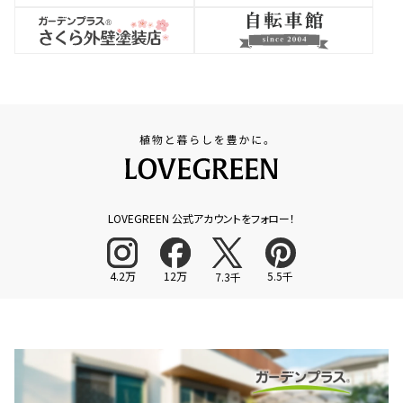
LOVEGREEN 公式アカウントをフォロー！
4.2万
12万
5.5千
7.3千