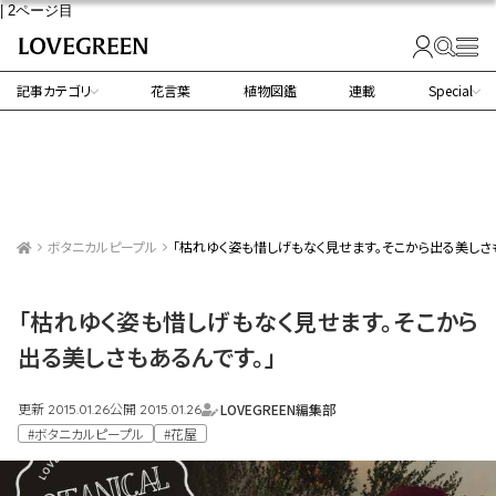
| 2ページ目
記事カテゴリ
花言葉
植物図鑑
連載
Special
ボタニカルピープル
「枯れゆく姿も惜しげもなく見せます。そこから出る美しさ
「枯れゆく姿も惜しげもなく見せます。そこから
出る美しさもあるんです。」
更新
公開
LOVEGREEN編集部
2015.01.26
2015.01.26
#ボタニカルピープル
#花屋