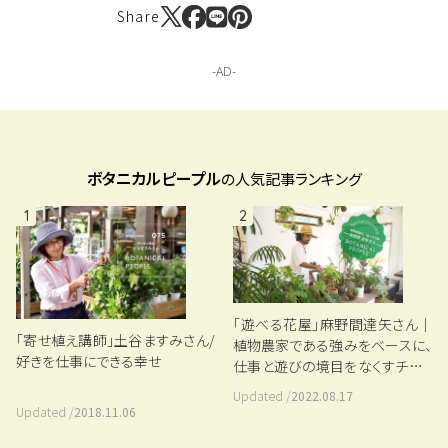
Share
ボタニカルピープル
の人気記事ランキング
1
2
「遊べる花屋」麻野間達矢さん｜
「寄せ植え講師」土谷ますみさん/
植物農家である強みをベースに、
好きを仕事にできる幸せ
仕事と遊びの境目をなくすチャレ
ンジ
Updated /
2022.08.17
Updated /
2018.11.06