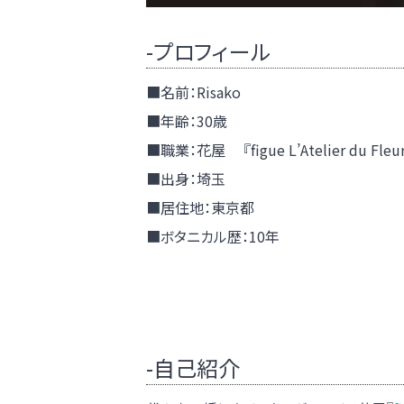
-プロフィール
■名前：Risako
■年齢：30歳
■職業：花屋 『figue L’Atelier du F
■出身：埼玉
■居住地：東京都
■ボタニカル歴：10年
-自己紹介