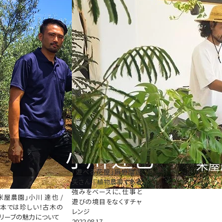
「遊べる花屋」麻野間達
矢さん｜植物農家である
強みをベースに、仕事と
米屋農園」小川 達也 /
遊びの境目をなくすチャ
本では珍しい！古木の
レンジ
リーブの魅力について
2022.08.17