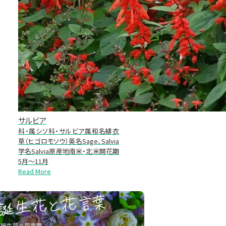
サルビア
科・属シソ科・サルビア属和名緋衣
草（ヒゴロモソウ）英名Sage、Salvia
学名Salvia原産地南米・北米開花期
5月～11月
Read More