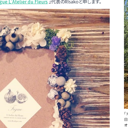
igue L’Atelier du Fleurs
』代表のRIsakoと申します。
「
日
オ