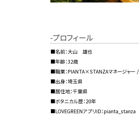
-プロフィール
■名前：大山 雄也
■年齢：32歳
■職業：PIANTA×STANZAマネージャー
■出身：埼玉県
■居住地：千葉県
■ボタニカル歴：20年
■LOVEGREENアプリID：pianta_stanza