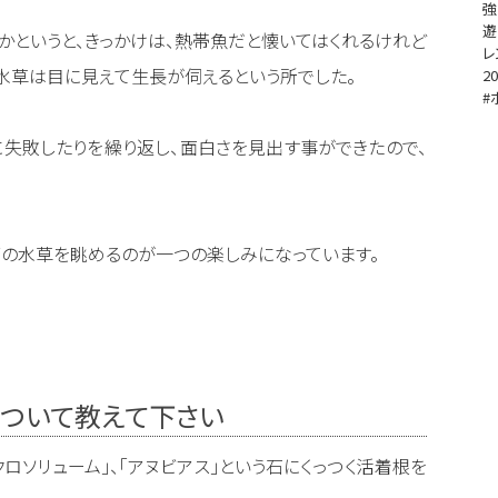
強
遊
かというと、きっかけは、熱帯魚だと懐いてはくれるけれど
レ
水草は目に見えて生長が伺えるという所でした。
20
#
に失敗したりを繰り返し、面白さを見出す事ができたので、
の水草を眺めるのが一つの楽しみになっています。
について教えて下さい
クロソリューム」、「アヌビアス」という石にくっつく活着根を