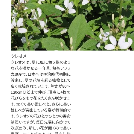
クレオメ
クレオメは、夏に風に舞う蝶のよう
な花を咲かせる一年草。熱帯アフリ
カ原産で、日本へは明治時代初期に
渡来し、夏の花壇を彩る植物として
広く栽培されています。草丈が80～
120cmほどまで伸び、頂点に4枚の
花びらをもつ花をたくさん咲かせま
す。太くて長い雌しべと、さらに長い
雄しべが突出している姿が特徴的で
す。クレオメの花ひとつひとつの寿命
は短いですが、毎日先端に向かって
咲き進み、新しい花が開くので長い
間楽しむことができます。暑さに強