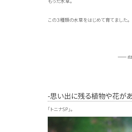
もった水草。
この３種類の水草をはじめて育てました。
広
-思い出に残る植物や花が
「トニナSP」。