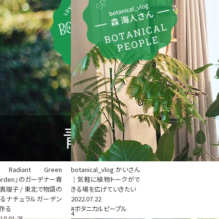
Radiant Green
botanical_vlog かいさん
arden」のガーデナー青
｜気軽に植物トークがで
真理子 / 東北で物語の
きる場を広げていきたい
るナチュラルガーデン
2022.07.22
作る
#ボタニカルピープル
4
18.01.25