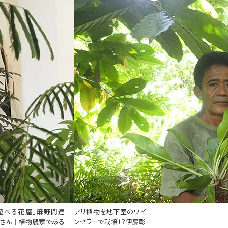
ボタニカルピープル
遊べる花屋」麻野間達
アリ植物を地下室のワイ
さん｜植物農家である
ンセラーで栽培！？伊藤彰