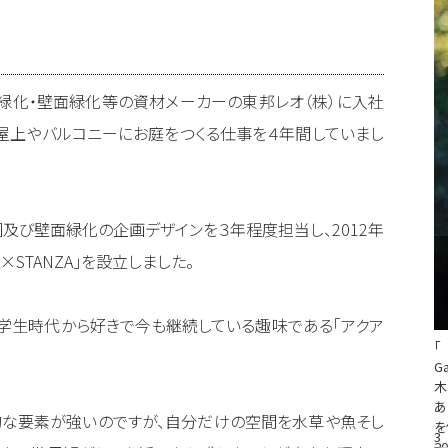
緑化・壁面緑化等の資材メーカーの東邦レオ（株）に入社
屋上やバルコニーにお庭をつくる仕事を４年間していまし
及び壁面緑化の企画デザインを３年程度担当し、2012年
×STANZA｣を設立しました。
学生時代から好きで今も継続している趣味である「アクア
「
G
木
あ
的な要素が強いのですが、自分だけの空間を水草や魚そし
を
3
20