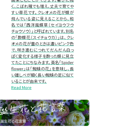
く、こぼれ種でも増え、丈夫で育てや
すい草花です。クレオメの花が蝶が
飛んでいる姿に見えることから、和
名では「西洋風蝶草（セイヨウフウ
チョウソウ）」と呼ばれています。別名
の「酔蝶花（スイチョウカ）」は、クレ
オメの花が蕾のときは濃いピンク色
で、咲き進むにつれてだんだん白っ
ぽく変化する様子を酔った蝶に見立
てたことにちなみます。英名「Spider
flower」は「蜘蛛の花」を意味し、長
い雄しべが細く長い蜘蛛の足に似て
いることが由来です。
Read More