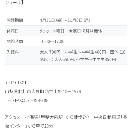
ジュール】
開館期間
4月21日（金）～11月6日（月）
休館日
火・水・木曜日 ★祭日・8月は無休
開館時間
10:00～17:00
入館料
大人 700円 小学生～中学生400円 団体（10
名以上）大人650円、小学生～中学生350円
〒409-1501
山梨県北杜市大泉町西井出8240―4579
TEL・FAX0551-45-8788
アクセス／小海線「甲斐大泉駅」から徒歩7分 中央自動車道「長
坂インター」から車で20分