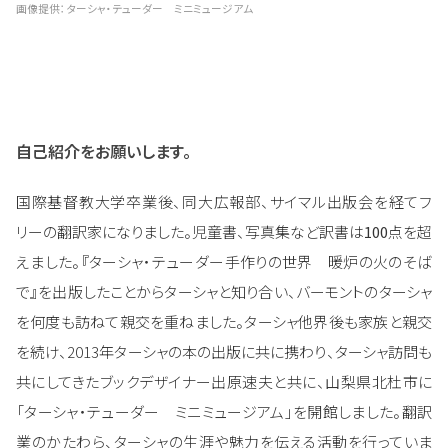
画像提供：ターシャ・テューダー ミニミュージアム
自己紹介をお願いします。
国際基督教大学卒業後、同大広報部、サイマル出版会を経てフ
リーの翻訳家になりました。児童書、
写真集など訳書は
100
点を超
えました。『ターシャ・テューダー手作りの世界 暖炉の火のそば
で』を出版したことからターシャと知り合い、バーモントのターシャ
を何度も訪ねて親交を重ねました。ターシャ他界後も家族と親交
を続け、2013年ターシャの本の出版に共に携わり、ターシャ訪問も
共にしてきたブックデザイナー出原速夫と共に、山梨県北杜市に
「ターシャ・テューダー ミニミュージアム」を開館しました。翻訳
業のかたわら、ターシャの生涯や魅力を伝える活動を行っていま