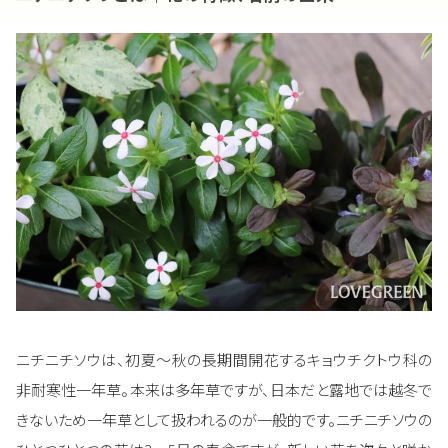
ニチニチソウは、初夏～秋の長期間開花するキョウチクトウ科の
非耐寒性一年草。本来は多年草ですが、日本だと露地では越冬で
きないため一年草として扱われるのが一般的です。ニチニチソウの