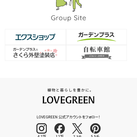
LOVEGREEN 公式アカウントをフォロー！
4.2万
12万
5.5千
7.3千