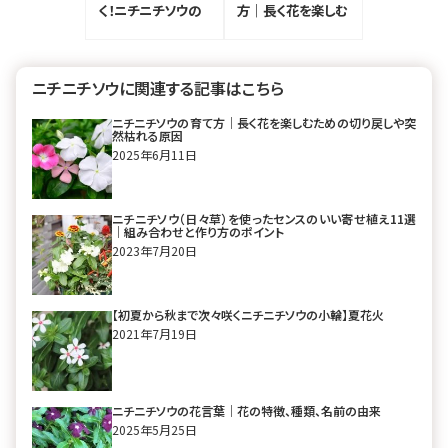
く！ニチニチソウの
方｜長く花を楽しむ
魅力と育て方、楽し
ための切り戻しや突
み方
然枯れる原因
ニチニチソウに関連する記事はこちら
ニチニチソウの育て方｜長く花を楽しむための切り戻しや突
然枯れる原因
2025年6月11日
ニチニチソウ（日々草）を使ったセンスのいい寄せ植え11選
｜組み合わせと作り方のポイント
2023年7月20日
【初夏から秋まで次々咲くニチニチソウの小輪】夏花火
2021年7月19日
ニチニチソウの花言葉｜花の特徴、種類、名前の由来
2025年5月25日