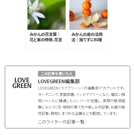
みかんの花言葉｜
みかんの皮の活用
花と実の特徴、花言
法｜捨てずに料理
葉の由来
や掃除で再利用
この記事を書いた人
LOVEGREEN編集部
LOVEGREEN（ラブグリーン）の編集部アカウントです。
ガーデニング、家庭菜園、インドアグリーンなど、幅広い植
物ジャンルに精通したメンバーが在籍し、実際の栽培経
験にもとづく花・植物の育て方や楽しみ方記事、お庭の取
材記事、植物にまつわる企画などを配信しています。
このライターの記事一覧