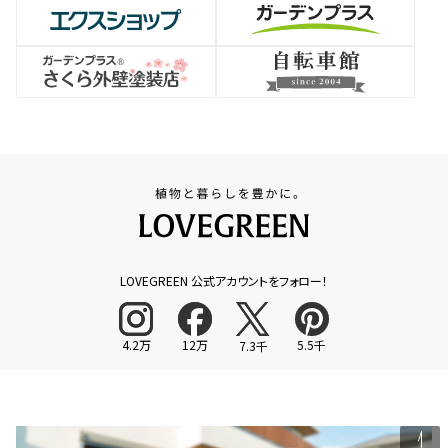
LOVEGREEN 公式アカウントをフォロー！
4.2万
12万
5.5千
7.3千