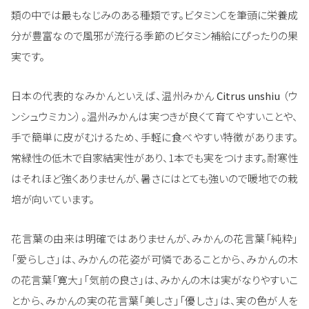
類の中では最もなじみのある種類です。ビタミンCを筆頭に栄養成
分が豊富なので風邪が流行る季節のビタミン補給にぴったりの果
実です。
日本の代表的なみかんといえば、温州みかん
Citrus unshiu
（ウ
ンシュウミカン）。温州みかんは実つきが良くて育てやすいことや、
手で簡単に皮がむけるため、手軽に食べやすい特徴があります。
常緑性の低木で自家結実性があり、1本でも実をつけます。耐寒性
はそれほど強くありませんが、暑さにはとても強いので暖地での栽
培が向いています。
花言葉の由来は明確ではありませんが、みかんの花言葉「純粋」
「愛らしさ」は、みかんの花姿が可憐であることから、みかんの木
の花言葉「寛大」「気前の良さ」は、みかんの木は実がなりやすいこ
とから、みかんの実の花言葉「美しさ」「優しさ」は、実の色が人を