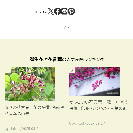
Share
誕生花と花言葉
の人気記事ランキング
1
2
かっこいい花言葉一覧｜名誉や
ムベの花言葉｜花の特徴、名前や
勇気、愛、魅力などの花言葉の花
花言葉の由来
Updated /
2024.08.27
Updated /
2025.05.21