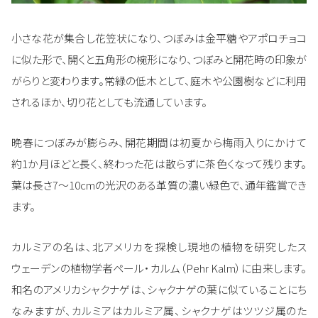
小さな花が集合し花笠状になり、つぼみは金平糖やアポロチョコ
に似た形で、開くと五角形の椀形になり、つぼみと開花時の印象が
がらりと変わります。常緑の低木として、庭木や公園樹などに利用
されるほか、切り花としても流通しています。
晩春につぼみが膨らみ、開花期間は初夏から梅雨入りにかけて
約1か月ほどと長く、終わった花は散らずに茶色くなって残ります。
葉は長さ7～10cmの光沢のある革質の濃い緑色で、通年鑑賞でき
ます。
カルミアの名は、北アメリカを探検し現地の植物を研究したス
ウェーデンの植物学者ペール・カルム（Pehr Kalm）に由来します。
和名のアメリカシャクナゲは、シャクナゲの葉に似ていることにち
なみますが、カルミアはカルミア属、シャクナゲはツツジ属のた