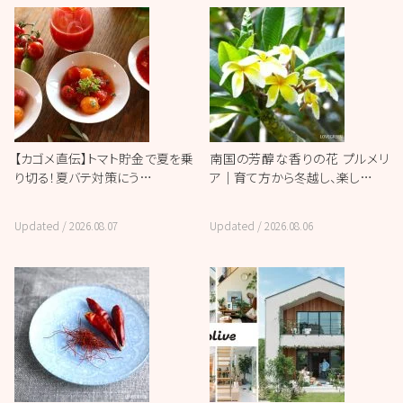
【カゴメ直伝】トマト貯金で夏を乗
南国の芳醇な香りの花 プルメリ
り切る！夏バテ対策にう…
ア｜育て方から冬越し、楽し…
Updated /
2026.08.07
Updated /
2026.08.06