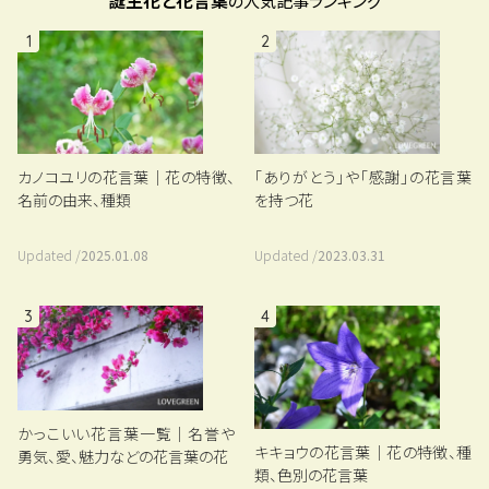
の人気記事ランキング
1
2
カノコユリの花言葉｜花の特徴、
「ありがとう」や「感謝」の花言葉
名前の由来、種類
を持つ花
Updated /
2025.01.08
Updated /
2023.03.31
3
4
かっこいい花言葉一覧｜名誉や
キキョウの花言葉｜花の特徴、種
勇気、愛、魅力などの花言葉の花
類、色別の花言葉