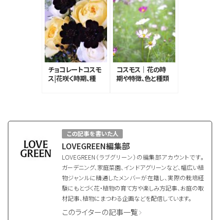
チョコレートコスモ
コスモス｜花の時
ス|花咲く時期、種
期や特徴、色と種類
類、たくさん咲かせ
を紹介
るコツ
この記事を書いた人
LOVEGREEN編集部
LOVEGREEN（ラブグリーン）の編集部アカウントです。
ガーデニング、家庭菜園、インドアグリーンなど、幅広い植
物ジャンルに精通したメンバーが在籍し、実際の栽培経
験にもとづく花・植物の育て方や楽しみ方記事、お庭の取
材記事、植物にまつわる企画などを配信しています。
このライターの記事一覧