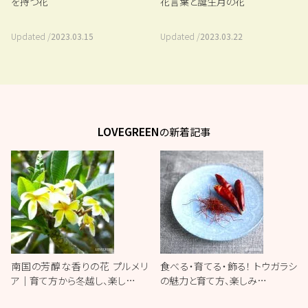
を持つ花
花言葉と誕生月の花
Updated /
2023.03.15
Updated /
2023.03.22
LOVEGREEN
の新着記事
南国の芳醇な香りの花 プルメリ
食べる・育てる・飾る！ トウガラシ
ア｜育て方から冬越し、楽し…
の魅力と育て方、楽しみ…