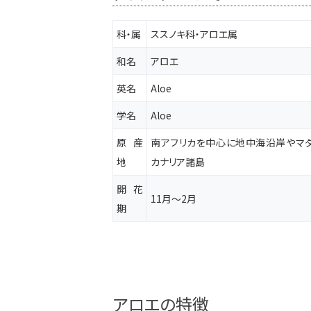
科・属
ススノキ科・アロエ属
和名
アロエ
英名
Aloe
学名
Aloe
原産
南アフリカを中心に地中海沿岸やマダ
地
カナリア諸島
開花
11月～2月
期
アロエの特徴