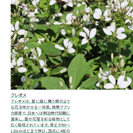
クレオメ
クレオメは、夏に風に舞う蝶のよう
な花を咲かせる一年草。熱帯アフリ
カ原産で、日本へは明治時代初期に
渡来し、夏の花壇を彩る植物として
広く栽培されています。草丈が80～
120cmほどまで伸び、頂点に4枚の