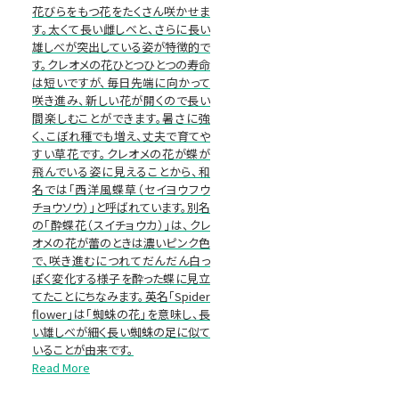
花びらをもつ花をたくさん咲かせま
す。太くて長い雌しべと、さらに長い
雄しべが突出している姿が特徴的で
す。クレオメの花ひとつひとつの寿命
は短いですが、毎日先端に向かって
咲き進み、新しい花が開くので長い
間楽しむことができます。暑さに強
く、こぼれ種でも増え、丈夫で育てや
すい草花です。クレオメの花が蝶が
飛んでいる姿に見えることから、和
名では「西洋風蝶草（セイヨウフウ
チョウソウ）」と呼ばれています。別名
の「酔蝶花（スイチョウカ）」は、クレ
オメの花が蕾のときは濃いピンク色
で、咲き進むにつれてだんだん白っ
ぽく変化する様子を酔った蝶に見立
てたことにちなみます。英名「Spider
flower」は「蜘蛛の花」を意味し、長
い雄しべが細く長い蜘蛛の足に似て
いることが由来です。
Read More