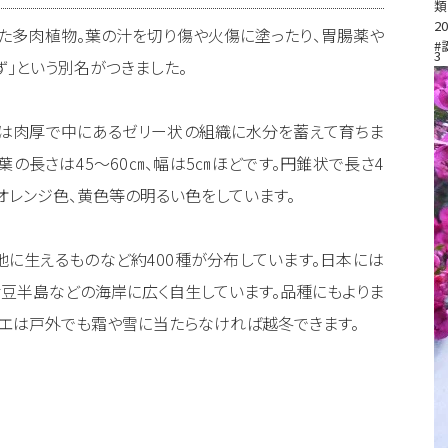
類
20
た多肉植物。葉の汁を切り傷や火傷に塗ったり、胃腸薬や
#
3
ず」という別名がつきました。
葉は肉厚で中にあるゼリー状の組織に水分を蓄えて育ちま
葉の長さは45～60㎝、幅は5㎝ほどです。円錐状で長さ4
オレンジ色、黄色等の明るい色をしています。
に生えるものなど約400種が分布しています。日本には
豆半島などの海岸に広く自生しています。品種にもよりま
ロエは戸外でも霜や雪に当たらなければ越冬できます。