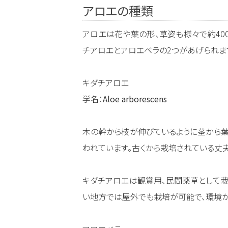
アロエの種類
アロエは花や葉の形、草姿も様々で約40
チアロエとアロエベラの2つがあげられま
キダチアロエ
学名：
Aloe arborescens
木の幹から枝が伸びているように茎から葉
われています。古くから栽培されている丈
キダチアロエは観賞用、民間薬草として栽
い地方では屋外でも栽培が可能で、環境が