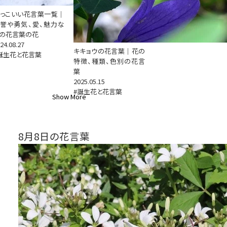
っこいい花言葉一覧｜
誉や勇気、愛、魅力な
の花言葉の花
24.08.27
キキョウの花言葉｜花の
誕生花と花言葉
特徴、種類、色別の花言
葉
2025.05.15
#誕生花と花言葉
Show More
8月8日の花言葉