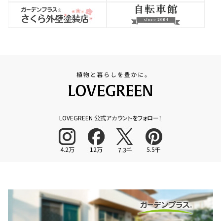
LOVEGREEN 公式アカウントをフォロー！
4.2万
12万
5.5千
7.3千