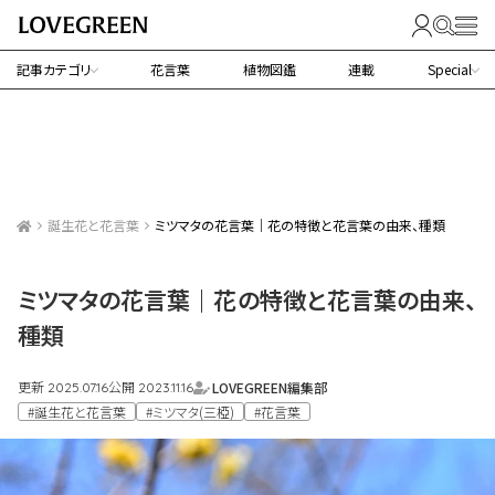
記事カテゴリ
花言葉
植物図鑑
連載
Special
誕生花と花言葉
ミツマタの花言葉｜花の特徴と花言葉の由来、種類
ミツマタの花言葉｜花の特徴と花言葉の由来、
種類
更新
公開
LOVEGREEN編集部
2025.07.16
2023.11.16
#誕生花と花言葉
#ミツマタ(三椏)
#花言葉