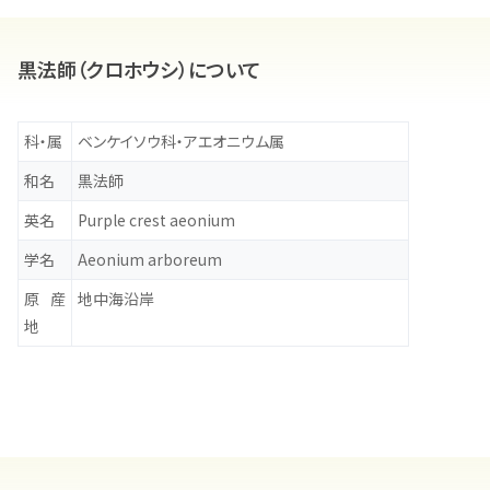
黒法師（クロホウシ）について
科・属
ベンケイソウ科・アエオニウム属
和名
黒法師
英名
Purple crest aeonium
学名
Aeonium arboreum
原産
地中海沿岸
地