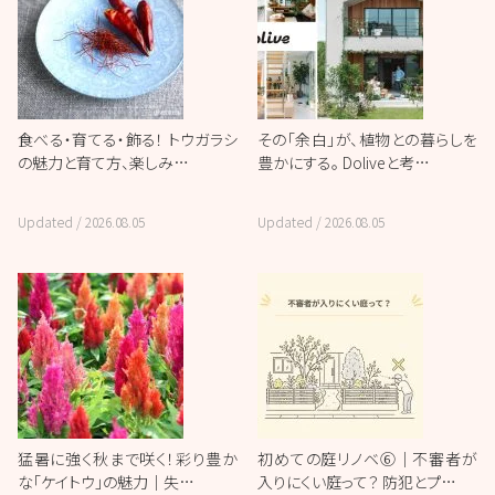
食べる・育てる・飾る！ トウガラシ
その「余白」が、植物との暮らしを
の魅力と育て方、楽しみ…
豊かにする。 Doliveと考…
Updated /
2026.08.05
Updated /
2026.08.05
猛暑に強く秋まで咲く！彩り豊か
初めての庭リノベ⑥｜不審者が
な「ケイトウ」の魅力｜失…
入りにくい庭って？ 防犯とプ…