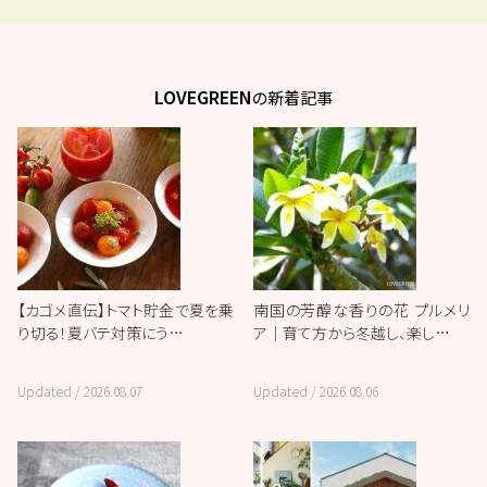
LOVEGREEN
の新着記事
【カゴメ直伝】トマト貯金で夏を乗
南国の芳醇な香りの花 プルメリ
り切る！夏バテ対策にう…
ア｜育て方から冬越し、楽し…
Updated /
2026.08.07
Updated /
2026.08.06