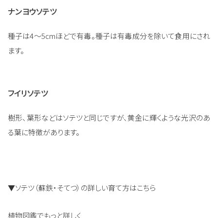
ナンヨウソテツ
種子は4～5cmほどで有毒。種子は有毒成分を除いて食用にされ
ます。
フイリソテツ
樹形、葉形などはソテツと同じですが、黄金に輝くような光沢のあ
る葉に特徴があります。
▼ソテツ（蘇鉄・そてつ）の詳しい育て方はこちら
植物図鑑でもっと詳しく