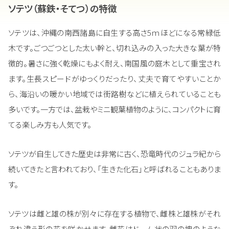
ソテツ（蘇鉄・そてつ）の特徴
ソテツは、沖縄の南西諸島に自生する高さ5ｍほどになる常緑低
木です。ごつごつとした太い幹と、切れ込みの入った大きな葉が特
徴的。暑さに強く乾燥にもよく耐え、南国風の庭木として重宝され
ます。生長スピードがゆっくりだったり、丈夫で育てやすいことか
ら、海沿いの暖かい地域では街路樹などに植えられていることも
多いです。一方では、盆栽やミニ観葉植物のように、コンパクトに育
てる楽しみ方も人気です。
ソテツが自生してきた歴史は非常に古く、恐竜時代のジュラ紀から
続いてきたと言われており、「生きた化石」と呼ばれることもありま
す。
ソテツは雌と雄の株が別々に存在する植物で、雌株と雄株がそれ
ぞれ違う形の花を咲かせます。雌花はドーム状の羽の塊のような