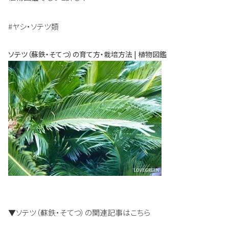
#ヤシ・ソテツ類
ソテツ（蘇鉄・そてつ）の育て方・栽培方法 | 植物図鑑
▼ソテツ（蘇鉄・そてつ）の関連記事はこちら