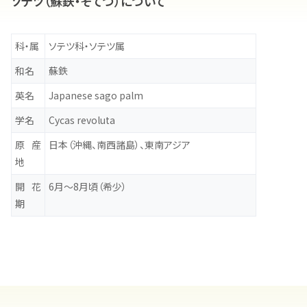
ソテツ（蘇鉄・そてつ）について
科・属
ソテツ科・ソテツ属
和名
蘇鉄
英名
Japanese sago palm
学名
Cycas revoluta
原産
日本（沖縄、南西諸島）、東南アジア
地
開花
6月～8月頃（希少）
期