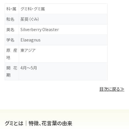
科・属
グミ科・グミ属
和名
茱萸（ぐみ）
英名
Silverberry Oleaster
学名
Elaeagnus
原産
東アジア
地
開花
4月～5月
期
目次に戻る≫
グミとは｜特徴、花言葉の由来