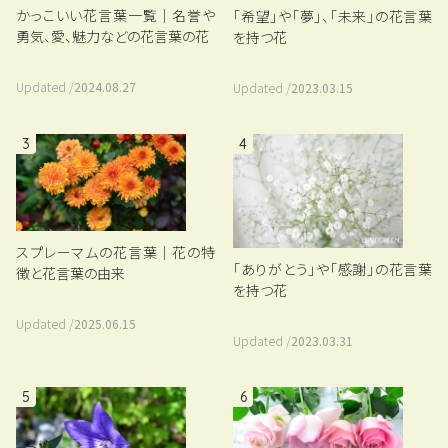
かっこいい花言葉一覧｜名誉や
「希望」や「夢」、「未来」の花言葉
勇気、愛、魅力などの花言葉の花
を持つ花
Updated /
2024.08.27
Updated /
2023.03.15
3
4
スプレーマムの花言葉｜花の特
「ありがとう」や「感謝」の花言葉
徴と花言葉の由来
を持つ花
Updated /
2025.06.15
Updated /
2023.03.31
5
6