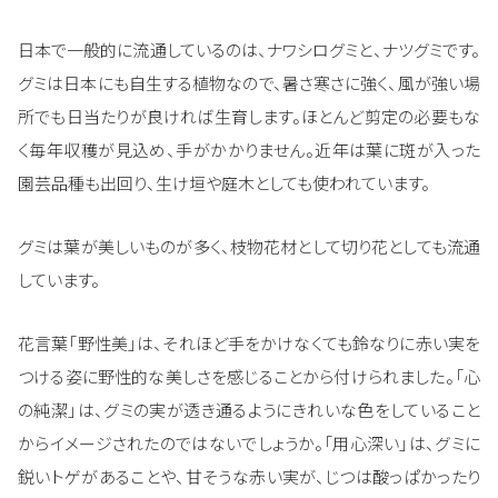
日本で一般的に流通しているのは、ナワシログミと、ナツグミです。
グミは日本にも自生する植物なので、暑さ寒さに強く、風が強い場
所でも日当たりが良ければ生育します。ほとんど剪定の必要もな
く毎年収穫が見込め、手がかかりません。近年は葉に斑が入った
園芸品種も出回り、生け垣や庭木としても使われています。
グミは葉が美しいものが多く、枝物花材として切り花としても流通
しています。
花言葉「野性美」は、それほど手をかけなくても鈴なりに赤い実を
つける姿に野性的な美しさを感じることから付けられました。「心
の純潔」は、グミの実が透き通るようにきれいな色をしていること
からイメージされたのではないでしょうか。「用心深い」は、グミに
鋭いトゲがあることや、甘そうな赤い実が、じつは酸っぱかったり