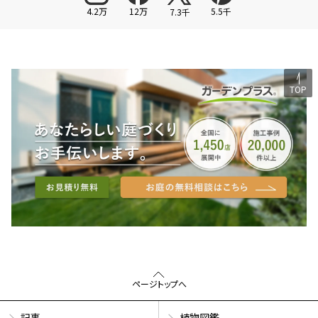
4.2万
12万
5.5千
7.3千
TOP
ページトップへ
記事
植物図鑑