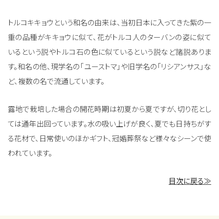
トルコキキョウという和名の由来は、当初日本に入ってきた紫の一
重の品種がキキョウに似て、花がトルコ人のターバンの姿に似て
いるという説やトルコ石の色に似ているという説など諸説ありま
す。和名の他、現学名の「ユーストマ」や旧学名の「リシアンサス」な
ど、複数の名で流通しています。
露地で栽培した場合の開花時期は初夏から夏ですが、切り花とし
ては通年出回っています。水の吸い上げが良く、夏でも日持ちがす
る花材で、日常使いのほかギフト、冠婚葬祭など様々なシーンで使
われています。
目次に戻る≫