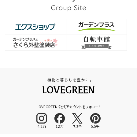
LOVEGREEN 公式アカウントをフォロー！
4.2万
12万
5.5千
7.3千