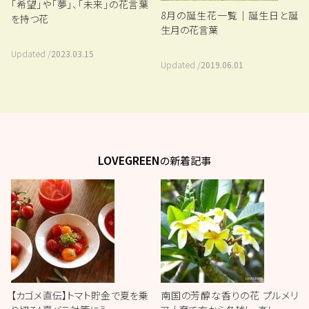
「希望」や「夢」、「未来」の花言葉
8月の誕生花一覧｜誕生日と誕
を持つ花
生月の花言葉
Updated /
2023.03.15
Updated /
2019.06.01
LOVEGREEN
の新着記事
【カゴメ直伝】トマト貯金で夏を乗
南国の芳醇な香りの花 プルメリ