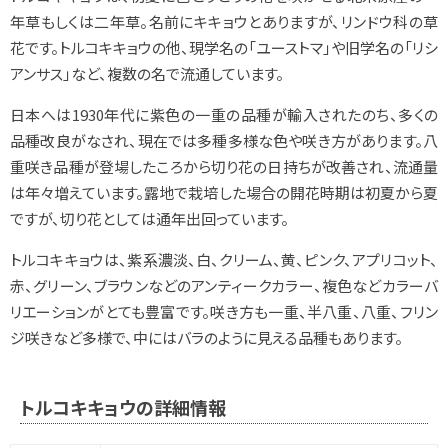
年草もしくは二年草。名前にキキョウとありますが、リンドウ科の草
花です。トルコキキョウの他、現学名の「ユーストマ」や旧学名の「リシ
アンサス」など、複数の名で流通しています。
日本へは1930年代に紫色の一重の品種が輸入されたのち、多くの
品種改良がなされ、現在では多種多様な色や咲き方があります。八
重咲き品種が登場したころから切り花の日持ちが改善され、流通量
は年々増えています。露地で栽培した場合の開花時期は初夏から夏
ですが、切り花としては通年出回っています。
トルコキキョウは、紫系濃淡、白、クリーム、黄、ピンク、アプリコット、
赤、グリーン、ブラウンなどのアンティークカラー、複色などカラーバ
リエーションがとても豊富です。咲き方も一重、半八重、八重、フリン
ジ咲きなど多様で、中にはバラのように見える品種もあります。
トルコキキョウの詳細情報