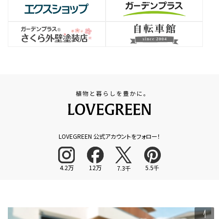
LOVEGREEN 公式アカウントをフォロー！
4.2万
12万
5.5千
7.3千