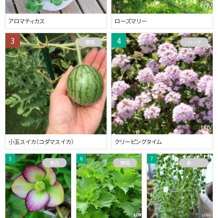
アロマティカス
ローズマリー
野菜
ハーブ
小玉スイカ（コダマスイカ）
クリーピングタイム
草花
野菜
多肉植物