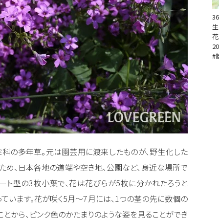
3
生
花
20
#
ミ科の多年草。元は園芸用に渡来したものが、野生化した
ため、日本各地の道端や空き地、公園など、身近な場所で
ハート型の3枚小葉で、花は花びらが5枚に分かれたろうと
ています。花が咲く5月～7月には、1つの茎の先に数個の
ことから、ピンク色のかたまりのような姿を見ることができ