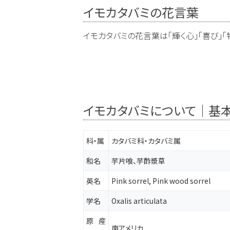
イモカタバミの花言葉
イモカタバミの花言葉は「輝く心」「喜び」「
イモカタバミについて｜基
科・属
カタバミ科・カタバミ属
和名
芋片喰、芋酢漿草
英名
Pink sorrel, Pink wood sorrel
学名
Oxalis articulata
原産
南アメリカ