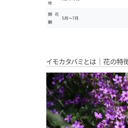
地
開花
5月～7月
期
イモカタバミとは｜花の特