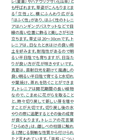
レ（夏菫）やハナウリクサ（花瓜草）と
も呼ばれます。草姿がこんもりまとま
る「立性」と、横にふんわり広がる
「ほふく性」があり、ほふく性のトレニ
アはハンギングバスケットなどで目
線の高い位置に飾ると美しさが引き
立ちます。草丈は20～30cmです。ト
レニアは、日なたと水はけの良い用
土を好みます。耐陰性があるので明
るい半日陰でも育ちますが、日当た
りが良い方が花が咲きやすいです。
真夏は、直射日光を避けて風通しの
良い明るい半日陰で育てると水切れ
や葉焼け、蒸れを防ぐことができま
す。トレニアは開花期間の長い植物
なので、こまめに花がらを取ること
と、時々切り戻して新しい芽を増や
すことが大切です。切り戻し後の水
やりの際に追肥するとその後の成育
が良くなります。トレニアの花言葉
「ひらめき」は、雌しべの柱頭に触れ
ると閉じる鋭敏な性質から付けられ
たと言われています。「温和」につい