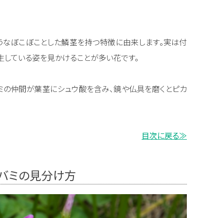
うなぼこぼことした鱗茎を持つ特徴に由来します。実は付
生している姿を見かけることが多い花です。
バミの仲間が葉茎にシュウ酸を含み、鏡や仏具を磨くとピカ
目次に戻る≫
タバミの見分け方