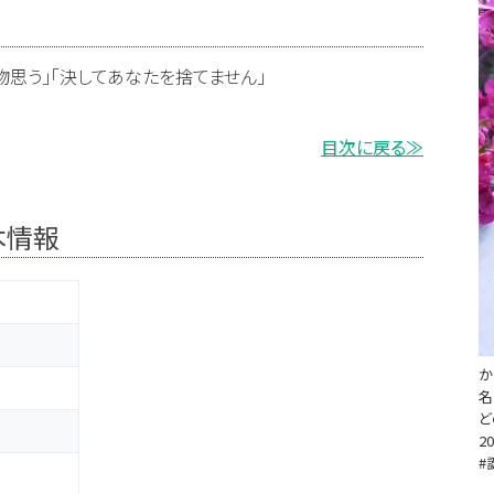
物思う」「決してあなたを捨てません」
目次に戻る≫
本情報
か
名
ど
20
#