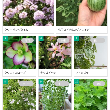
クリーピングタイム
小玉スイカ（コダマスイカ）
草花
球根
観葉植物
クリスマスローズ
ナツズイセン
マドカズラ
オーストラリアプランツ
多肉植物
野菜