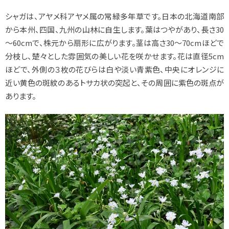
シャガは、アヤメ科アヤメ属の常緑多年草です。日本の北海道南部
から本州、四国、九州の山林に自生します。葉はつやがあり、長さ30
～60cmで、株元から扇形に広がります。茎は高さ30～70cmほどで
分枝し、楚々とした雰囲気の美しい花を咲かせます。花は直径5cm
ほどで、外側の３枚の花びらは白や淡い青紫色、中央にオレンジに
近い黄色の斑紋のあるトサカ状の突起と、その周囲に紫色の斑点が
あります。