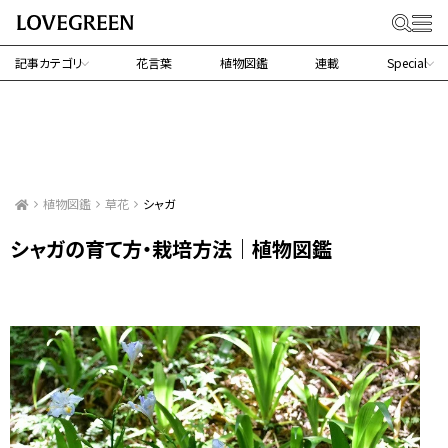
記事カテゴリ
花言葉
植物図鑑
連載
Special
植物図鑑
草花
シャガ
シャガの育て方・栽培方法｜植物図鑑