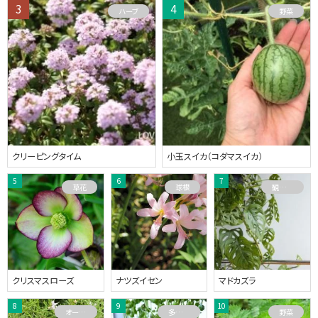
ハーブ
野菜
クリーピングタイム
小玉スイカ（コダマスイカ）
草花
球根
観葉植物
クリスマスローズ
ナツズイセン
マドカズラ
オーストラリアプランツ
多肉植物
野菜