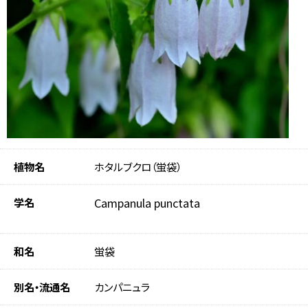
植物名
ホタルブクロ（蛍袋）
学名
Campanula punctata
和名
蛍袋
別名・流通名
カンパニュラ