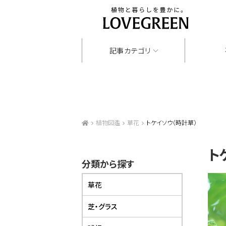
記事カテゴリ
植物図鑑
草花
トケイソウ（時計草）
ト
分類から探す
草花
芝・グラス