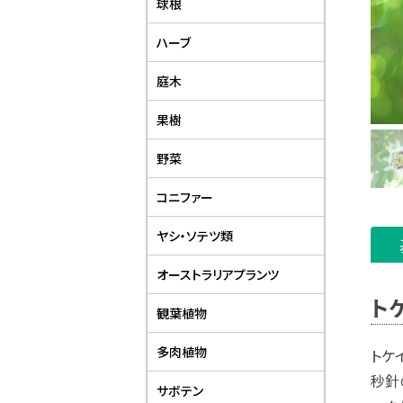
球根
ハーブ
庭木
果樹
野菜
コニファー
ヤシ・ソテツ類
オーストラリアプランツ
ト
観葉植物
多肉植物
トケ
秒針
サボテン