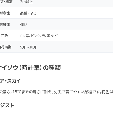
丈・樹高
2m以上
耐寒性
品種による
耐暑性
強い
花色
白、紫、ピンク、赤、黄など
開花時期
5月～10月
ケイソウ（時計草）の種類
ア・スカイ
に強く、-15℃までの寒さに耐え、丈夫で育てやすい品種です。花色
メジスト