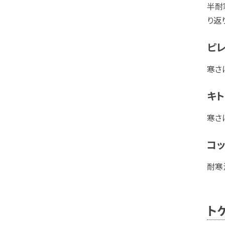
半耐
り返
ピ
寒さ
キト
寒さ
コ
耐寒
ト