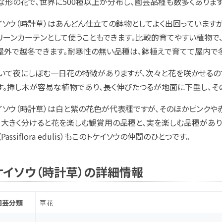
な形の花で、世界に500種以上が分布し、園芸品種も数多くあります
イソウ（時計草）はあんどん仕立ての鉢物としてよく出回っていますが
リーンカーテンとして使うこともできます。比較的育てやすい植物
屋外で越冬できます。耐寒性の無い品種は、鉢植えで育てて屋内で
いて夜にしぼむ一日花の特徴がありますが、次々と花を咲かせるの
す。挿し木が容易な植物であり、長く伸びたつるが地面に下垂し、そ
イソウ（時計草）は白と紫の花色が代表種ですが、そのほかピンクや
、大きく分けると花を楽しむ観賞用の品種と、実を楽しむ品種があり
（
Passiflora edulis
）もこのトケイソウの仲間のひとつです。
ケイソウ（時計草）の詳細情報
園芸分類
草花