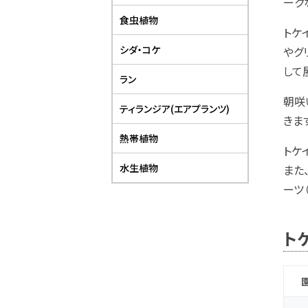
ーク
食虫植物
トケ
シダ・コケ
やグ
して
ラン
朝咲
ティランジア(エアプランツ)
きま
熱帯植物
トケ
水生植物
また
ーツ
ト