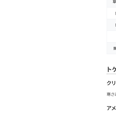
草
ト
クリ
寒さ
ア