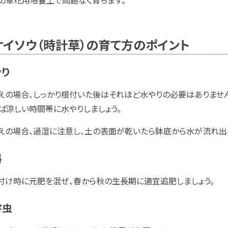
の草花用培養土で問題なく育ちます。
ケイソウ（時計草）の育て方のポイント
やり
えの場合、しっかり根付いた後はそれほど水やりの必要はありませ
ば涼しい時間帯に水やりしましょう。
えの場合、過湿に注意し、土の表面が乾いたら鉢底から水が流れ出る
料
付け時に元肥を混ぜ、春から秋の生長期に適宜追肥しましょう。
害虫