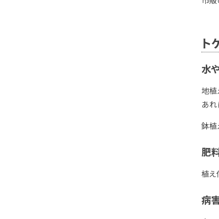
市販
ト
水
地植
あれ
鉢植
肥
植え
病