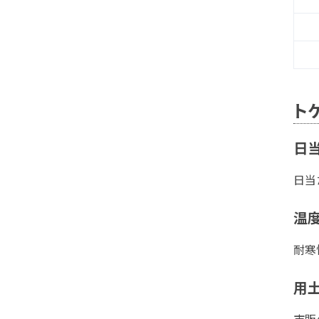
ト
日当
日当
温
耐寒
用