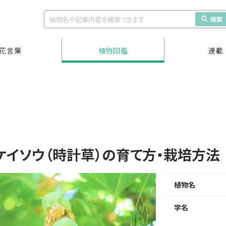
検索
花言葉
植物図鑑
連載
ケイソウ（時計草）の育て方・栽培方
植物名
学名