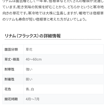
リナムは園芸種として一年草、宿根草などたくさんの種類が流通し
ています。乾き気味の気候を好むことから、どちらかというと寒冷地
向きの草花です。寒冷地では大株に生長しますが、暖地では宿根草
のリナムも寿命が短い宿根草と考えた方がよいでしょう。
リナム（フラックス）の詳細情報
園芸分類
草花
草丈・樹高
40～60cm
耐寒性
強い
耐暑性
弱い
花色
青、白
開花時期
4月～7月