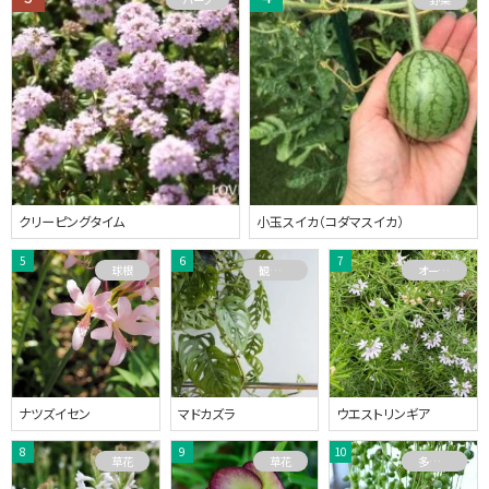
クリーピングタイム
小玉スイカ（コダマスイカ）
球根
観葉植物
オーストラリアプランツ
ナツズイセン
マドカズラ
ウエストリンギア
草花
草花
多肉植物