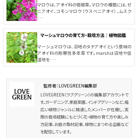
マロウは、アオイ科の宿根草。マロウの種類には、ゼ
ニアオイ、コモンマロウ（ウスベニアオイ）、ムスク
···
マーシュマロウの育て方・栽培方法｜植物図鑑
マーシュマロウは、沼地のタチアオイという意味の
アオイ科の耐寒性多年草です。marshは沼地や低
湿地を···
監修者：LOVEGREEN編集部
LOVEGREEN（ラブグリーン）の編集部アカウントで
す。ガーデニング、家庭菜園、インドアグリーンなど、幅
広い植物ジャンルに精通したメンバーが在籍し、実
際の栽培経験にもとづく花・植物の育て方や楽しみ
方記事、お庭の取材記事、植物にまつわる企画など
を配信しています。