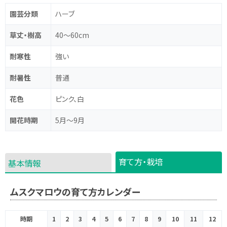
園芸分類
ハーブ
草丈・樹高
40～60cm
耐寒性
強い
耐暑性
普通
花色
ピンク、白
開花時期
5月～9月
育て方・栽培
基本情報
ムスクマロウの育て方カレンダー
時期
1
2
3
4
5
6
7
8
9
10
11
12