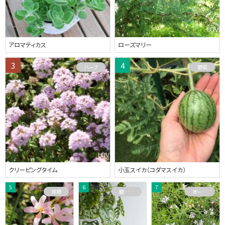
アロマティカス
ローズマリー
ハーブ
野菜
クリーピングタイム
小玉スイカ（コダマスイカ）
球根
観葉植物
オーストラリアプランツ