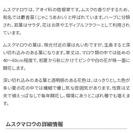
ムスクマロウは、アオイ科の宿根草です。ムスクの香りがするため、
和名では麝香葵（じゃこうあおい）と呼ばれています。ハーブに分類
され、若葉はサラダ、花はお茶やエディブルフラワーとして利用され
ています。
ムスクマロウの葉は、株元付近の葉は丸い形ですが、生長すると深
い切れ込みのある葉になります。草丈は、マロウ類の中では低めの
40～60cm程度で、初夏から秋にかけてピンクや白の花が株一面に
開花します。
深い切れ込みのある葉と透明感のある花色は、はっきりとした色が
多い夏の花の中では繊細で優し気な雰囲気があります。性質は丈
夫で植えっぱなしで毎年開花し、環境にあうとこぼれ種でも増えま
す。
ムスクマロウの詳細情報