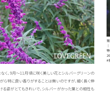
常
｜
特
20
#
なく、9月～11月頃に咲く美しい花とシルバーグリーンの
がら特に良い香りがすることは無いのですが、細く長く伸
ける姿がとてもきれいで、シルバーがかった葉との相性も