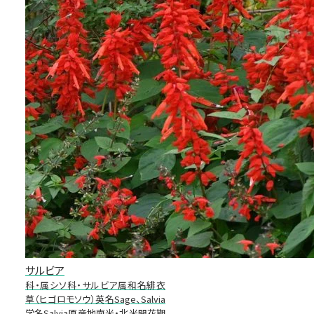
サルビア
科・属シソ科・サルビア属和名緋衣
草（ヒゴロモソウ）英名Sage、Salvia
学名Salvia原産地南米・北米開花期