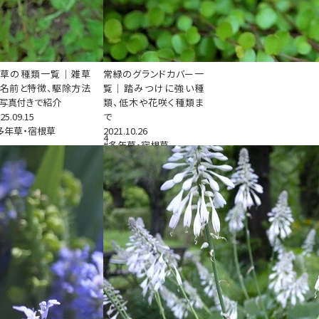
雑草の種類一覧｜雑草
常緑のグランドカバー一
名前と特徴、駆除方法
覧｜踏みつけに強い種
写真付きで紹介
類、低木や花咲く種類ま
25.09.15
で
多年草・宿根草
2021.10.26
4
#多年草・宿根草