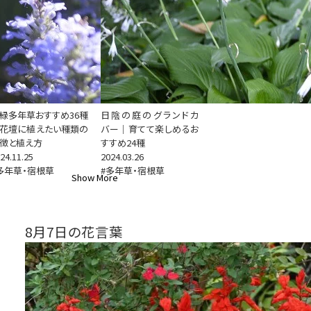
緑多年草おすすめ36種
日陰の庭のグランドカ
花壇に植えたい種類の
バー｜育てて楽しめるお
徴と植え方
すすめ24種
24.11.25
2024.03.26
多年草・宿根草
#多年草・宿根草
Show More
8月7日の花言葉