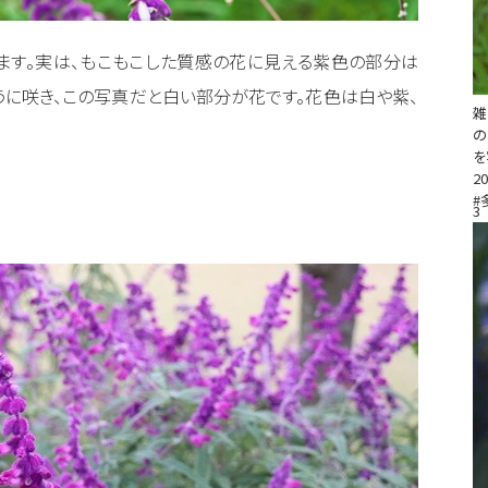
ります。実は、もこもこした質感の花に見える紫色の部分は
うに咲き、この写真だと白い部分が花です。花色は白や紫、
の
を
20
#
3