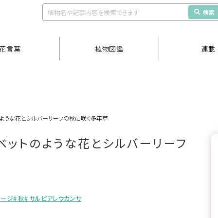
検索
花言葉
植物図鑑
連載
のような花とシルバーリーフの秋に咲く多年草
ベットのような花とシルバーリーフ
セージ
# 秋
# サルビアレウカンサ