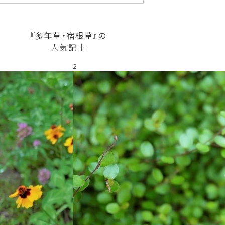
『多年草・宿根草』の
人気記事
2