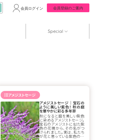
会員登録のご案内
会員ログイン
Special
アメジストセージ
アメジストセージ｜宝石の
ように美しい紫色！ 秋の庭
を華やかに彩る多年草
秋になると庭を美しい紫色
に染めるアメジストセージ。
宝石のアメジストに似た紫
色の花穂から、その名がつ
けられました。実は、私たち
が花と思っている紫色の部