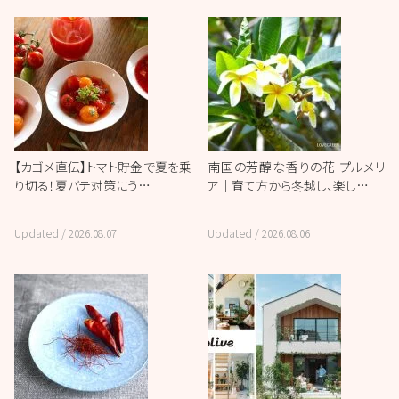
【カゴメ直伝】トマト貯金で夏を乗
南国の芳醇な香りの花 プルメリ
り切る！夏バテ対策にう…
ア｜育て方から冬越し、楽し…
Updated /
2026.08.07
Updated /
2026.08.06