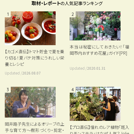
取材・レポート
の人気記事ランキング
1
2
本当は秘密にしておきたい！「福
【カゴメ直伝】トマト貯金で夏を乗
岡市内おすすめ花屋」ガイド[PR]
り切る！夏バテ対策にうれしい栄
養とレシピ
Updated /
2020.01.31
Updated /
2026.08.07
3
4
岡井路子先生によるオリーブの上
【プロ直伝】憧れのレア植物「斑入
手な育て方～樹形づくり・剪定・
りモンステラ」はなぜ人気？Jolie