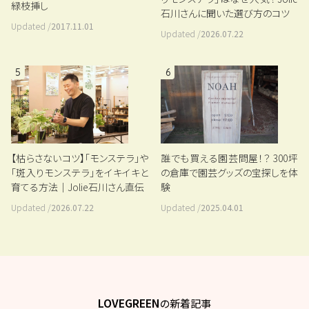
緑枝挿し
石川さんに聞いた選び方のコツ
Updated /
2017.11.01
Updated /
2026.07.22
5
6
【枯らさないコツ】「モンステラ」や
誰でも買える園芸問屋！？ 300坪
「斑入りモンステラ」をイキイキと
の倉庫で園芸グッズの宝探しを体
育てる方法｜Jolie石川さん直伝
験
Updated /
2026.07.22
Updated /
2025.04.01
LOVEGREEN
の新着記事