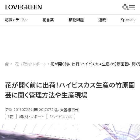
記事カテゴリ
花言葉
植物図鑑
連載
Special
花
取材・レポート
花が開く前に出荷！ハイビスカス生産の竹原園芸に聞く
花が開く前に出荷！ハイビスカス生産の竹原園
芸に聞く管理方法や生産現場
更新
公開
大曽根百代
2017.07.22
2017.07.21
#花
#取材・レポート
#ハイビスカス