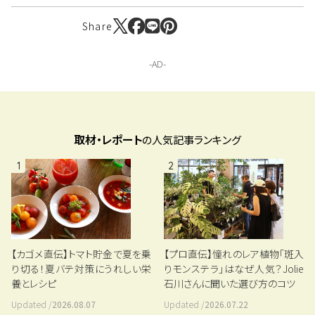
Share
取材・レポート
の人気記事ランキング
1
2
【カゴメ直伝】トマト貯金で夏を乗
【プロ直伝】憧れのレア植物「斑入
り切る！夏バテ対策にうれしい栄
りモンステラ」はなぜ人気？Jolie
養とレシピ
石川さんに聞いた選び方のコツ
Updated /
2026.08.07
Updated /
2026.07.22