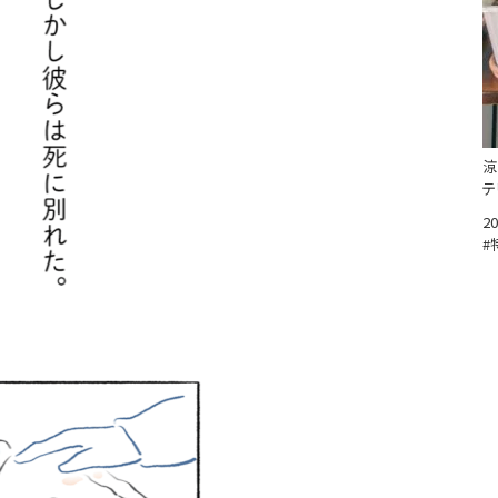
涼
テ
20
#