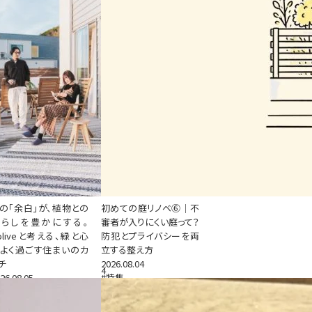
の「余白」が、植物との
初めての庭リノベ⑥｜不
暮らしを豊かにする。
審者が入りにくい庭って？
oliveと考える、緑と心
防犯とプライバシーを両
よく過ごす住まいのカ
立する整え方
チ
2026.08.04
4
26.08.05
#特集
特集