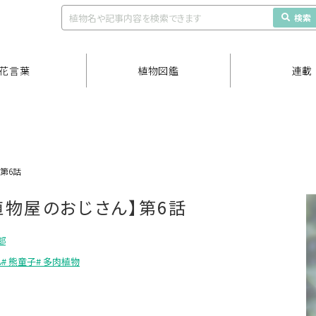
検索
花言葉
植物図鑑
連載
第6話
植物屋のおじさん】第6話
部
ん
# 熊童子
# 多肉植物