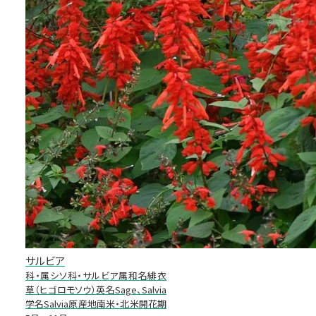
サルビア
科・属シソ科・サルビア属和名緋衣
草（ヒゴロモソウ）英名Sage、Salvia
学名Salvia原産地南米・北米開花期