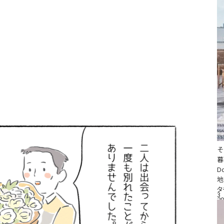
そ
D
地
タ
3
20
#