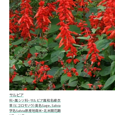
サルビア
科・属シソ科・サルビア属和名緋衣
草（ヒゴロモソウ）英名Sage、Salvia
学名Salvia原産地南米・北米開花期