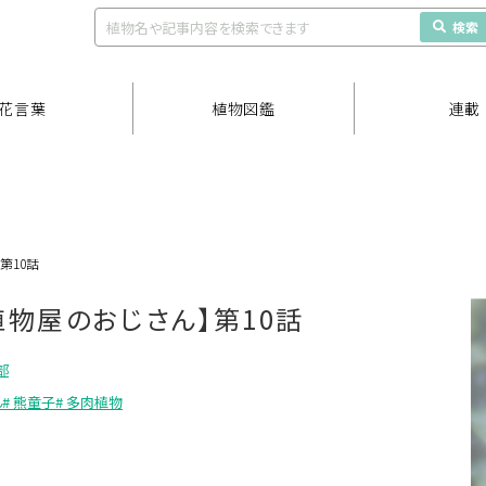
検索
花言葉
植物図鑑
連載
第10話
物屋のおじさん】第10話
部
ん
# 熊童子
# 多肉植物