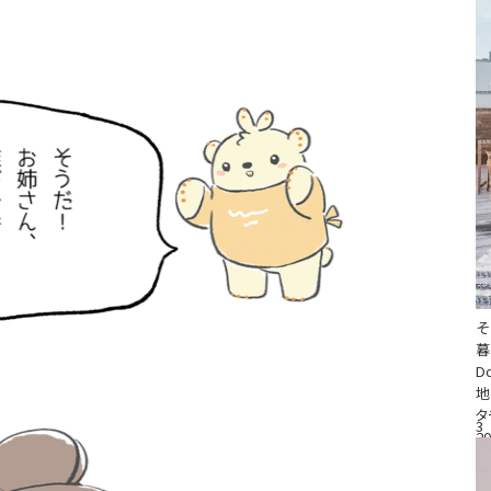
そ
D
地
タ
3
20
#