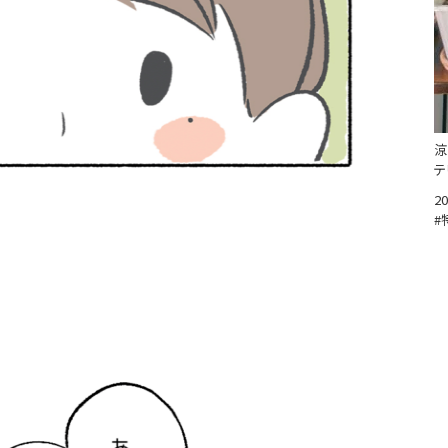
涼
テ
20
#