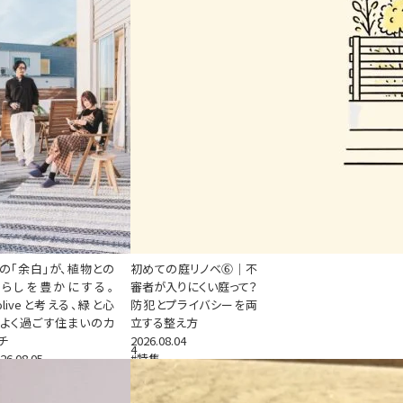
の「余白」が、植物との
初めての庭リノベ⑥｜不
暮らしを豊かにする。
審者が入りにくい庭って？
oliveと考える、緑と心
防犯とプライバシーを両
よく過ごす住まいのカ
立する整え方
チ
2026.08.04
4
26.08.05
#特集
特集