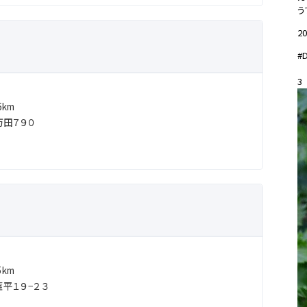
う
20
#
3
km
田７９０
km
平１９−２３