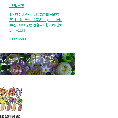
サルビア
科・属シソ科・サルビア属和名緋衣
草（ヒゴロモソウ）英名Sage、Salvia
学名Salvia原産地南米・北米開花期
5月～11月
Read More
#植物図鑑