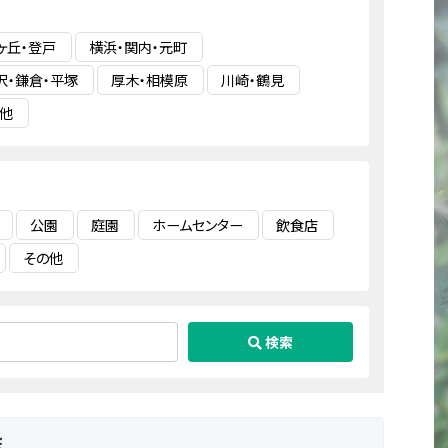
ヶ丘・登戸
横浜・関内・元町
沢・鎌倉・平塚
厚木・相模原
川崎・鶴見
他
公園
庭園
ホームセンター
飲食店
その他
検索
店