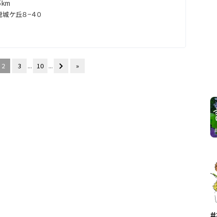
km
城ケ丘８−４０
2
3
...
10
...
»