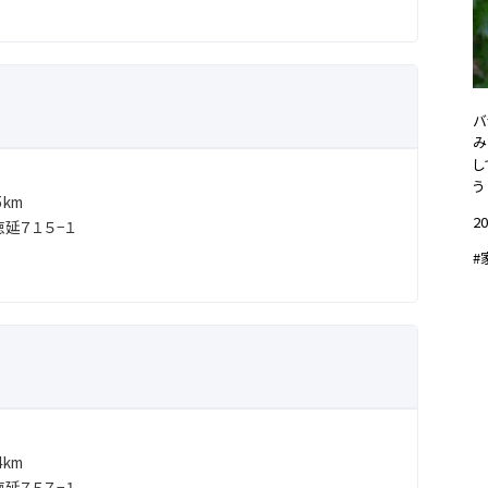
バ
み
し
う
km
20
延７１５−１
#
km
延７５７−１