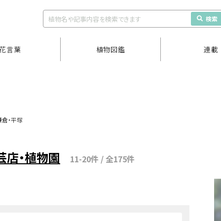
検索
花言葉
植物図鑑
連載
鎌倉・平塚
芸店・植物園
11-20件 / 全175件