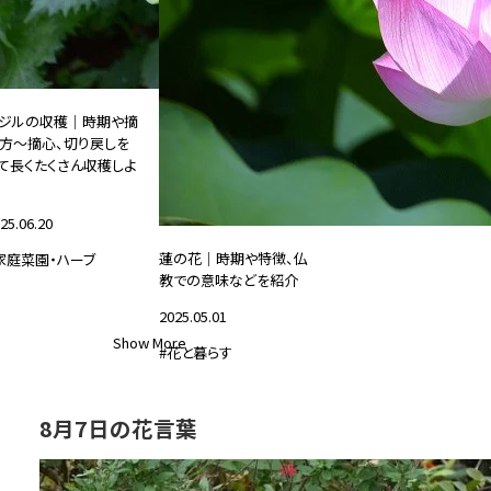
ジルの収穫｜時期や摘
方～摘心、切り戻しを
て長くたくさん収穫しよ
25.06.20
蓮の花｜時期や特徴、仏
家庭菜園・ハーブ
教での意味などを紹介
2025.05.01
Show More
#花と暮らす
8月7日の花言葉