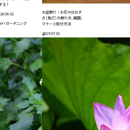
する？
お盆飾り｜お花やほおず
26.05.01
き（鬼灯）の飾り方、期間、
DIY・ガーデニング
マナーと処分方法
2019.07.01
4
#花と暮らす