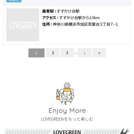
最寄駅 :
すずかけ台駅
アクセス :
すずかけ台駅から2.5km
住所 :
神奈川県横浜市旭区若葉台３丁目７−１
...
2
3
»
1