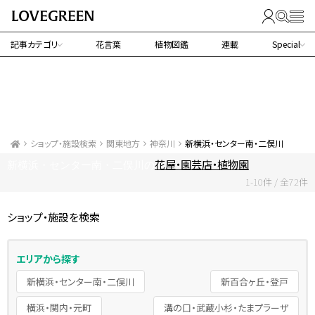
記事カテゴリ
花言葉
植物図鑑
連載
Special
ショップ・施設検索
関東地方
神奈川
新横浜・センター南・二俣川
花屋・園芸店・植物園
新横浜・センター南・二俣川の
1-10件 / 全72件
ショップ・施設を検索
エリアから探す
新横浜・センター南・二俣川
新百合ヶ丘・登戸
横浜・関内・元町
溝の口・武蔵小杉・たまプラーザ