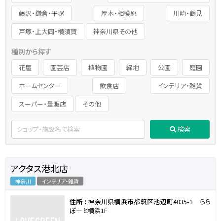
藤沢・鎌倉・平塚
厚木・相模原
川崎・鶴見
戸塚・上大岡・横須賀
神奈川県その他
種別から探す
花屋
園芸店
植物園
緑地
公園
庭園
ホームセンター
飲食店
インテリア・雑貨
スーパー・量販店
その他
検索
アクタス港北店
神奈川
インテリア・雑貨
住所 :
神奈川県横浜市都筑区池辺町4035-1 らら
ぽーと横浜1F