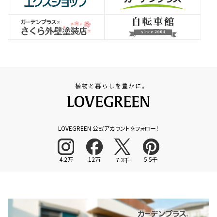
LOVEGREEN 公式アカウントをフォロー！
4.2万
12万
5.5千
7.3千