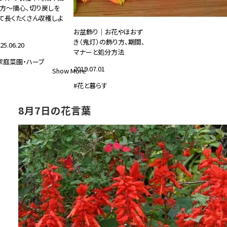
方～摘心、切り戻しを
て長くたくさん収穫しよ
お盆飾り｜お花やほおず
き（鬼灯）の飾り方、期間、
25.06.20
マナーと処分方法
家庭菜園・ハーブ
2019.07.01
Show More
#花と暮らす
8月7日の花言葉