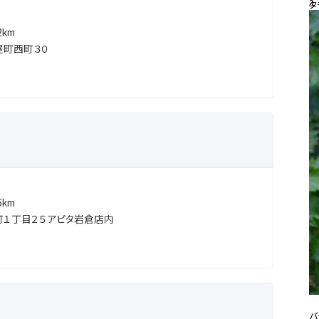
3
タ
20
km
屋町西町３０
#
km
１丁目２５アピタ岩倉店内
バ