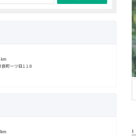
km
良町一ツ目１１８
1
km