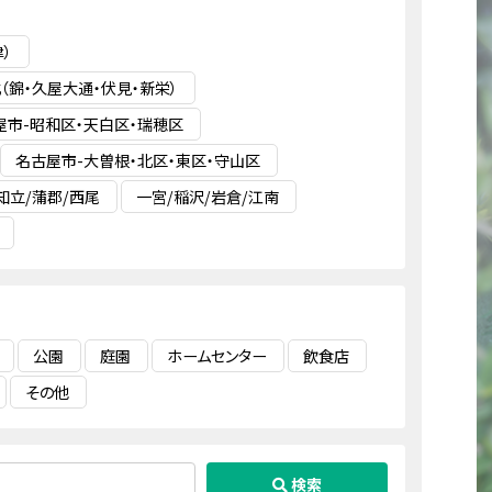
）
（錦・久屋大通・伏見・新栄）
屋市-昭和区・天白区・瑞穂区
名古屋市-大曽根・北区・東区・守山区
知立/蒲郡/西尾
一宮/稲沢/岩倉/江南
公園
庭園
ホームセンター
飲食店
その他
検索