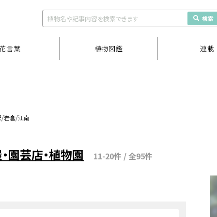
検索
花言葉
植物図鑑
連載
沢/岩倉/江南
屋・園芸店・植物園
11-20件 / 全95件