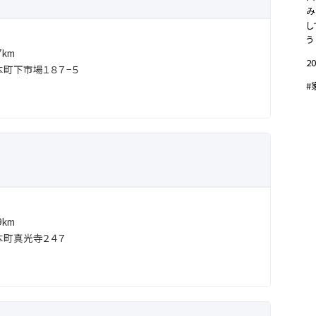
み
し
う
km
20
町下市場１８７−５
#
km
本町真光寺２４７