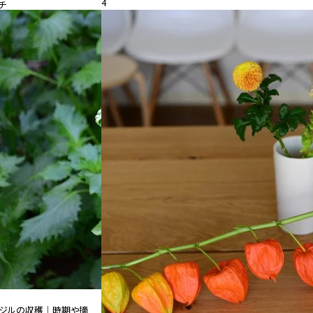
4
チ
26.08.05
特集
ジルの収穫｜時期や摘