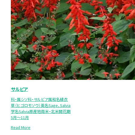
サルビア
科・属シソ科・サルビア属和名緋衣
草（ヒゴロモソウ）英名Sage、Salvia
学名Salvia原産地南米・北米開花期
5月～11月
Read More