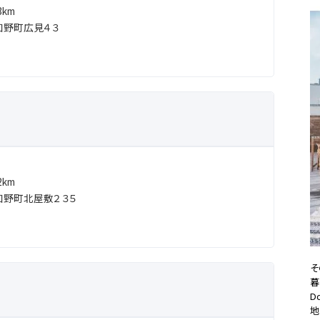
km
知野町広見４３
km
知野町北屋敷２３５
そ
暮
D
地