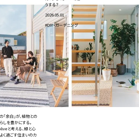
うする？
2026.05.01
#DIY・ガーデニング
の「余白」が、植物との
らしを豊かにする。
oliveと考える、緑と心
よく過ごす住まいのカ