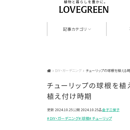
記事カテゴリ
DIY・ガーデニング
チューリップの球根を植える
チューリップの球根を植
植え付け時期
更新
2024.10.25
公開
2024.10.25
金子三保子
# DIY・ガーデニング
# 球根
# チューリップ