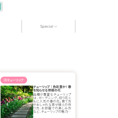
Special
チューリップ
チューリップ｜色彩豊か！ 春
を知らせる球根の花
品種が豊富なチューリップ
は、ガーデニング、切り花と
もに人気の春の花。育て方
やおしゃれな寄せ植えの作
り方、お部屋での楽しみ方
など、チューリップの魅力に
ついて詳しくご紹介します。