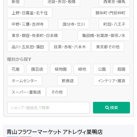
新宿
池袋・赤羽・板橋
西東京・練馬
上野・日暮里・北千住
錦糸町・門前仲町
中野・三鷹・吉祥寺
国分寺・立川
町田・八王子
東京・銀座・有楽町・日本橋
飯田橋・秋葉原・御茶ノ水
品川・五反田・蒲田
目黒・赤坂・六本木
東京都その他
種別から探す
花屋
園芸店
植物園
緑地
公園
庭園
ホームセンター
飲食店
インテリア・雑貨
スーパー・量販店
その他
検索
青山フラワーマーケット アトレヴィ巣鴨店