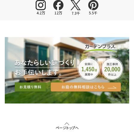
4.2万
12万
5.5千
7.3千
ページトップへ