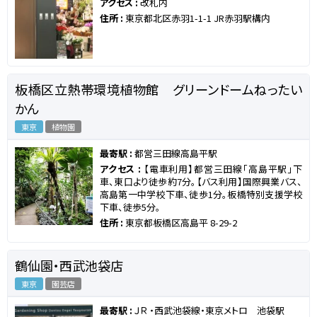
アクセス :
改札内
住所 :
東京都北区赤羽1-1-1 JR赤羽駅構内
板橋区立熱帯環境植物館 グリーンドームねったい
かん
東京
植物園
最寄駅 :
都営三田線高島平駅
アクセス :
【電車利用】都営三田線「高島平駅」下
車、東口より徒歩約7分。【バス利用】国際興業バス、
高島第一中学校下車、徒歩1分。板橋特別支援学校
下車、徒歩5分。
住所 :
東京都板橋区高島平 8-29-2
鶴仙園・西武池袋店
東京
園芸店
最寄駅 :
ＪＲ ・西武池袋線・東京メトロ 池袋駅