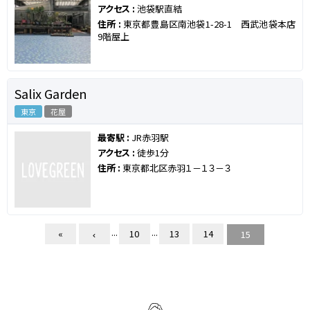
アクセス :
池袋駅直結
住所 :
東京都豊島区南池袋1-28-1 西武池袋本店
9階屋上
Salix Garden
東京
花屋
最寄駅 :
JR赤羽駅
アクセス :
徒歩1分
住所 :
東京都北区赤羽１－１３－３
...
...
«
10
13
14
15