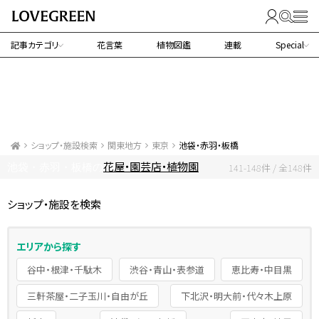
記事カテゴリ
花言葉
植物図鑑
連載
Special
ショップ・施設検索
関東地方
東京
池袋・赤羽・板橋
花屋・園芸店・植物園
池袋・赤羽・板橋の
141-148件 / 全148件
ショップ・施設を検索
エリアから探す
谷中・根津・千駄木
渋谷・青山・表参道
恵比寿・中目黒
三軒茶屋・二子玉川・自由が丘
下北沢・明大前・代々木上原