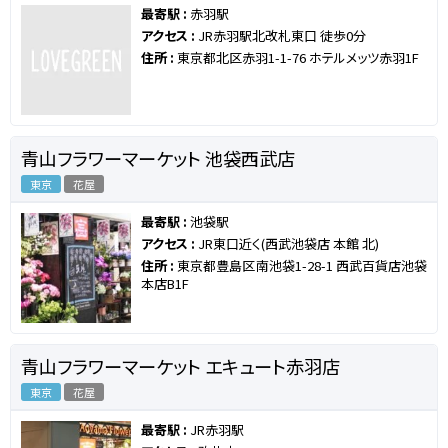
最寄駅 :
赤羽駅
アクセス :
JR赤羽駅北改札東口 徒歩0分
住所 :
東京都北区赤羽1-1-76 ホテルメッツ赤羽1F
青山フラワーマーケット 池袋西武店
東京
花屋
最寄駅 :
池袋駅
アクセス :
JR東口近く(西武池袋店 本館 北)
住所 :
東京都豊島区南池袋1-28-1 西武百貨店池袋
本店B1F
青山フラワーマーケット エキュート赤羽店
東京
花屋
最寄駅 :
JR赤羽駅