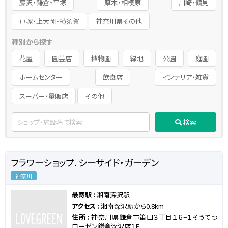
藤沢・鎌倉・平塚
厚木・相模原
川崎・鶴見
戸塚・上大岡・横須賀
神奈川県その他
種別から探す
花屋
園芸店
植物園
緑地
公園
庭園
ホームセンター
飲食店
インテリア・雑貨
スーパー・量販店
その他
検索
フラワーショップ．シーサイド・ガーデン
神奈川
最寄駅 :
湘南深沢駅
アクセス :
湘南深沢駅から0.8km
住所 :
神奈川県鎌倉市笛田３丁目１６−１そうてつ
ローゼン鎌倉深沢店１F