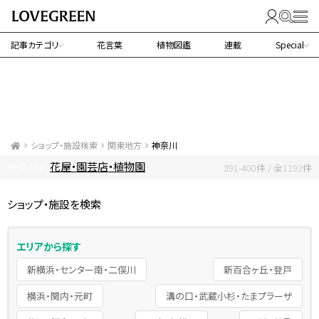
記事カテゴリ
花言葉
植物図鑑
連載
Special
ショップ・施設検索
関東地方
神奈川
花屋・園芸店・植物園
神奈川の
391-400件 / 全1192件
ショップ・施設を検索
エリアから探す
新横浜・センター南・二俣川
新百合ヶ丘・登戸
横浜・関内・元町
溝の口・武蔵小杉・たまプラーザ