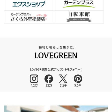
LOVEGREEN 公式アカウントをフォロー！
4.2万
12万
5.5千
7.3千