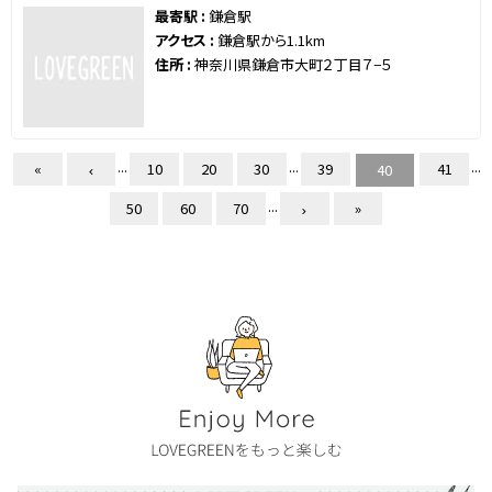
最寄駅 :
鎌倉駅
アクセス :
鎌倉駅から1.1km
住所 :
神奈川県鎌倉市大町２丁目７−５
...
...
...
«
10
20
30
39
41
40
...
50
60
70
»