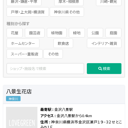
藤沢・鎌倉・平塚
厚木・相模原
川崎・鶴見
戸塚・上大岡・横須賀
神奈川県その他
種別から探す
花屋
園芸店
植物園
緑地
公園
庭園
ホームセンター
飲食店
インテリア・雑貨
スーパー・量販店
その他
検索
八景生花店
神奈川
最寄駅 :
金沢八景駅
アクセス :
金沢八景駅から0.4km
住所 :
神奈川県横浜市金沢区瀬戸１９−３２せとこ
みち１Ｆ