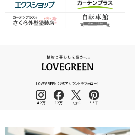
LOVEGREEN 公式アカウントをフォロー！
4.2万
12万
5.5千
7.3千