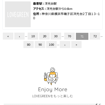
最寄駅 :
洋光台駅
アクセス :
洋光台駅から0.6km
住所 :
神奈川県横浜市磯子区洋光台２丁目１３−１
０
...
...
...
«
10
20
30
70
72
71
...
80
90
100
»