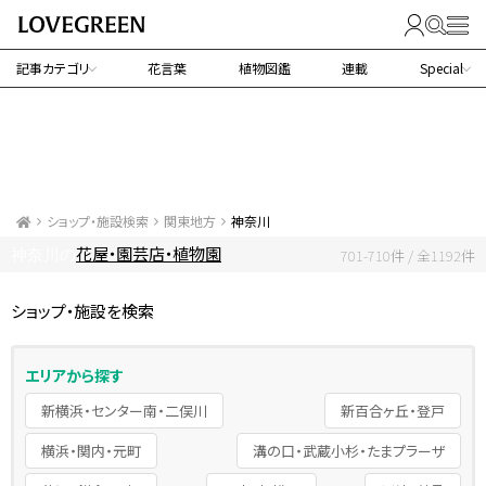
記事カテゴリ
花言葉
植物図鑑
連載
Special
ショップ・施設検索
関東地方
神奈川
花屋・園芸店・植物園
神奈川の
701-710件 / 全1192件
ショップ・施設を検索
エリアから探す
新横浜・センター南・二俣川
新百合ヶ丘・登戸
横浜・関内・元町
溝の口・武蔵小杉・たまプラーザ