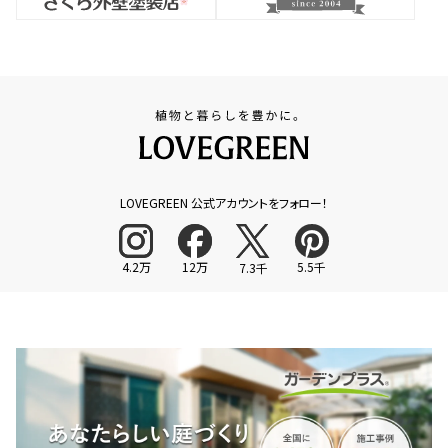
LOVEGREEN 公式アカウントをフォロー！
4.2万
12万
5.5千
7.3千