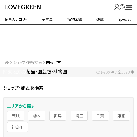
記事カテゴリ
花言葉
植物図鑑
連載
Special
ショップ・施設検索
関東地方
花屋・園芸店・植物園
関東地方の
691-700件 / 全5073件
ショップ・施設を検索
エリアから探す
茨城
栃木
群馬
埼玉
千葉
東京
神奈川