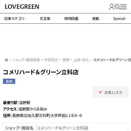
記事カテゴリ
花言葉
植物図鑑
連載
Special
ショップ・施設検索
中部地方
長野
上田・佐久
コメリハード＆グリーン
コメリハード＆グリーン立科店
長野
お気に入り
最寄り駅
：滋野駅
アクセス
：滋野駅から8.6km
住所
：長野県北佐久郡立科町大字芦田１１６８−８
ショップ・施設名
コメリハード＆グリーン立科店