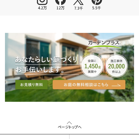
4.2万
12万
5.5千
7.3千
ページトップへ