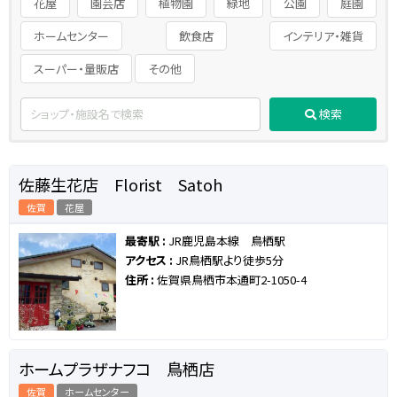
花屋
園芸店
植物園
緑地
公園
庭園
ホームセンター
飲食店
インテリア・雑貨
スーパー・量販店
その他
検索
佐藤生花店 Florist Satoh
佐賀
花屋
最寄駅 :
JR鹿児島本線 鳥栖駅
アクセス :
JR鳥栖駅より徒歩5分
住所 :
佐賀県鳥栖市本通町2-1050-4
ホームプラザナフコ 鳥栖店
佐賀
ホームセンター