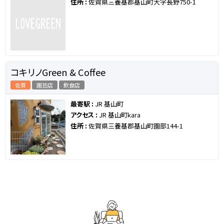
住所 :
佐賀県三養基郡基山町大字長野750-1
コキリノGreen & Coffee
佐賀
園芸店
飲食店
最寄駅 :
JR 基山町
アクセス :
JR 基山町kara
住所 :
佐賀県三養基郡基山町園部144-1