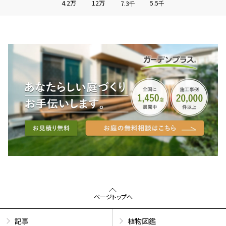
4.2万
12万
5.5千
7.3千
ページトップへ
記事
植物図鑑