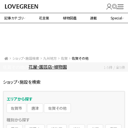
記事カテゴリ
花言葉
植物図鑑
連載
Special
ショップ・施設検索
九州地方
佐賀
佐賀その他
花屋・園芸店・植物園
佐賀その他の
1-5件 / 全5件
ショップ・施設を検索
エリアから探す
佐賀市
唐津
佐賀その他
種別から探す