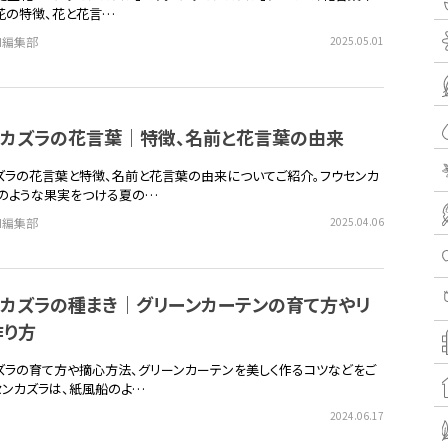
花の特徴、花と花言…
EN編集部
2025.05.01
ンカズラの花言葉｜特徴、名前と花言葉の由来
ズラの花言葉と特徴、名前と花言葉の由来についてご紹介。フウセンカ
のような果実をつける夏の…
EN編集部
2025.04.06
ンカズラの種まき｜グリーンカーテンの育て方やリ
作り方
ズラの育て方や摘心方法、グリーンカーテンを美しく作るコツなどをご
センカズラは、紙風船のよ…
2024.06.17