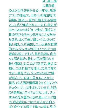
は、夏に風
に舞う蝶
のような花を咲かせる一年草。熱帯
アフリカ原産で、日本へは明治時代
初期に渡来し、夏の花壇を彩る植物
として広く栽培されています。草丈が
80～120cmほどまで伸び、頂点に4
枚の花びらをもつ花をたくさん咲か
せます。太くて長い雌しべと、さらに
長い雄しべが突出している姿が特徴
的です。クレオメの花ひとつひとつの
寿命は短いですが、毎日先端に向か
って咲き進み、新しい花が開くので
長い間楽しむことができます。暑さに
強く、こぼれ種でも増え、丈夫で育て
やすい草花です。クレオメの花が蝶
が飛んでいる姿に見えることから、
和名では「西洋風蝶草（セイヨウフウ
チョウソウ）」と呼ばれています。別名
の「酔蝶花（スイチョウカ）」は、クレ
オメの花が蕾のときは濃いピンク色
で、咲き進むにつれてだんだん白っ
ぽく変化する様子を酔った蝶に見立