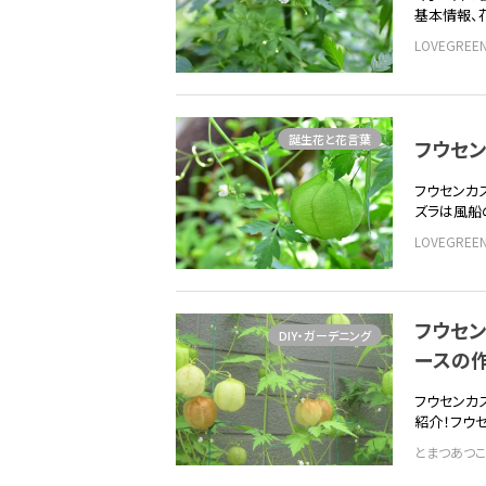
基本情報、
LOVEGRE
誕生花と花言葉
フウセ
フウセンカ
ズラは風船
LOVEGRE
フウセ
DIY・ガーデニング
ースの
フウセンカ
紹介！フウ
とまつあつこ