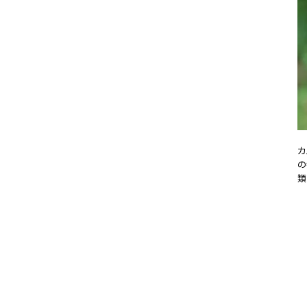
カ
の
類
20
#