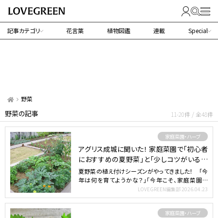
記事カテゴリ
花言葉
植物図鑑
連載
Special
野菜
野菜の記事
11-20件 / 全48件
家庭菜園・ハーブ
アグリス成城に聞いた！ 家庭菜園で「初心者
におすすめの夏野菜」と「少しコツがいる夏
野菜」
夏野菜の植え付けシーズンがやってきました！ 「今
年は何を育てようかな？」「今年こそ、家庭菜園デ
ビューしたい！…
LOVEGREEN編集部
2026.04.23
家庭菜園・ハーブ