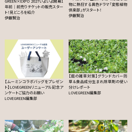
GREEN×EXPO 2027いよいよ開幕1
物に熱狂する異色ドラマ「変態植物
年前｜前売りチケットの販売スター
倶楽部」がスタート！
ト！見どころを紹介
伊藤賢治
伊藤賢治
【庭の雑草対策】グランドカバー防
【ムーミンコラボバッグをプレゼン
草＆食品成分生まれ除草剤の使い
ト】LOVEGREENリニューアル記念ア
分けレポート
ンケートご協力のお願い
LOVEGREEN編集部
LOVEGREEN編集部