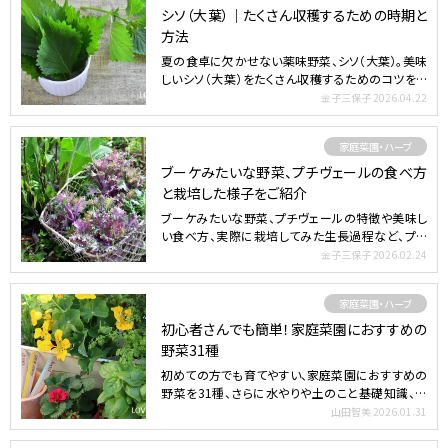
シソ（大葉）｜たくさん収穫するための時期と
方法
夏の食卓に欠かせない薬味野菜、シソ（大葉）。美味
しいシソ（大葉）をたくさん収穫するためのコツをご
紹介します。…
金子三保子
2026.04.22
家庭菜園・ハーブ
ブーケみたいな野菜、プチヴェールの食べ方
と栽培した様子をご紹介
ブーケみたいな野菜、プチヴェールの特徴や美味し
い食べ方、実際に栽培してみた生長過程など、プチ
ヴェールについて…
金子三保子
2026.02.24
家庭菜園・ハーブ
初心者さんでも簡単！家庭菜園におすすめの
野菜31種
初めての方でも育てやすい、家庭菜園におすすめの
野菜を31種、さらに水やりや土のこと基礎知識、用
意するものをわ…
山田智美
2026.01.31