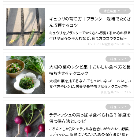
家庭菜園・ハーブ
キュウリの育て方｜プランター栽培でたくさ
ん収穫するコツ
キュウリをプランターでたくさん収穫するための植え
付けや日々の手入れなど、育て方のコツをご紹介し
ます。 目次 …
LOVEGREEN編集部
2026.01.07
料理・レシピ
大根の葉のレシピ集｜おいしい食べ方と長
持ちさせるテクニック
大根の葉を捨てるなんてもったいない！ おいしい
食べ方やレシピ、栄養や長持ちさせるテクニックをご
紹介します。 …
山田智美
2025.12.16
料理・レシピ
ラディッシュの葉っぱは食べられる？ 鮮度を
保つ保存法とレシピ
ころんとした形とカラフルな色合いがかわいい野菜、
ラディッシュ。新鮮にいただくための保存法と「葉」と