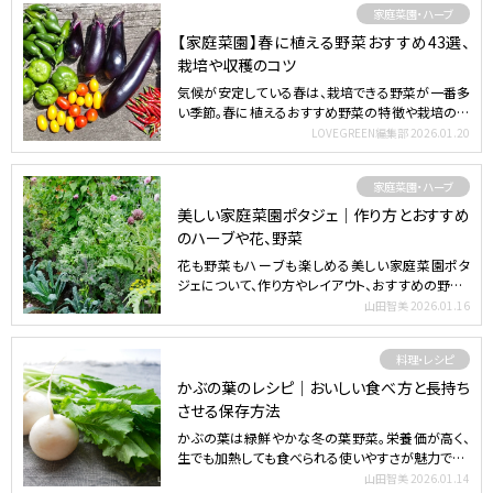
家庭菜園・ハーブ
【家庭菜園】春に植える野菜おすすめ43選、
栽培や収穫のコツ
気候が安定している春は、栽培できる野菜が一番多
い季節。春に植えるおすすめ野菜の特徴や栽培のポ
イントをご紹介し…
LOVEGREEN編集部
2026.01.20
家庭菜園・ハーブ
美しい家庭菜園ポタジェ｜作り方とおすすめ
のハーブや花、野菜
花も野菜もハーブも楽しめる美しい家庭菜園ポタ
ジェについて、作り方やレイアウト、おすすめの野菜、
ハーブ、花、さ…
山田智美
2026.01.16
料理・レシピ
かぶの葉のレシピ｜おいしい食べ方と長持ち
させる保存方法
かぶの葉は緑鮮やかな冬の葉野菜。栄養価が高く、
生でも加熱しても食べられる使いやすさが魅力です。
食べ方のレパー…
山田智美
2026.01.14