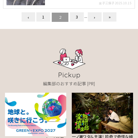
「根」の両…
金子三保子
2025.10.15
...
1
3
»
2
一ノ瀬ワタル主演！ 珍奇で奇怪な植