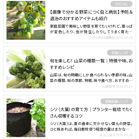
SPECIAL
【画像で分かる野菜につく虫と病気】予防＆
退治のおすすめアイテムも紹介
家庭菜園で美味しい野菜を育てたいけれど、葉っぱ
が変色したり、虫が発生したりしてうまく育たな
い……。家庭菜園の…
LOVEGREEN編集部
2025.04.16
料理・レシピ
旬を楽しむ！ 山菜の種類一覧｜特徴や味、お
すすめレシピ
山菜は、旬の時期にしか食べられない季節の味。山
菜の種類、旬の季節、特徴、味や食べ方、おすすめレ
シピを紹介しま…
山田智美
2025.03.11
家庭菜園・ハーブ
シソ（大葉）の育て方｜プランター栽培でたく
さん収穫するコツ
シソ（大葉）は、夏の食卓に欠かせない葉もの野菜。
ひと株あれば、毎日数枚使う程度の量はまかなえる
ので、家庭菜園…
金子三保子
2025.02.18