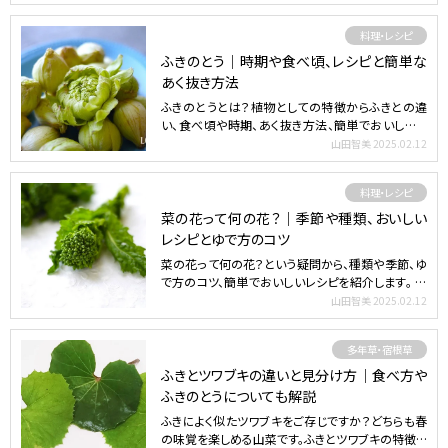
料理・レシピ
ふきのとう｜時期や食べ頃、レシピと簡単な
あく抜き方法
ふきのとうとは？植物としての特徴からふきとの違
い、食べ頃や時期、あく抜き方法、簡単でおいしいレ
シピまで紹介し…
山田智美
2025.02.12
料理・レシピ
菜の花って何の花？｜季節や種類、おいしい
レシピとゆで方のコツ
菜の花って何の花？という疑問から、種類や季節、ゆ
で方のコツ、簡単でおいしいレシピを紹介します。 目
次 菜の花…
山田智美
2025.02.12
多年草・宿根草
ふきとツワブキの違いと見分け方｜食べ方や
ふきのとうについても解説
ふきによく似たツワブキをご存じですか？どちらも春
の味覚を楽しめる山菜です。ふきとツワブキの特徴や