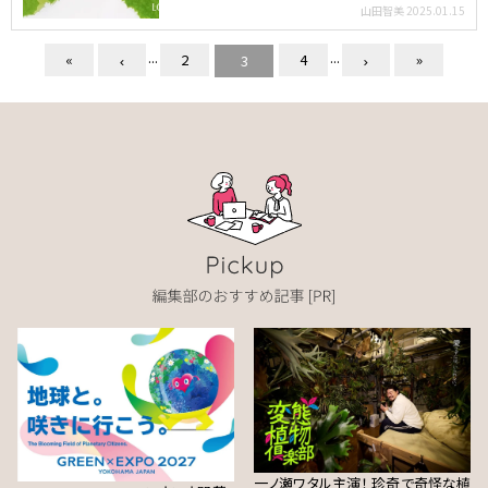
違いと見分け…
山田智美
2025.01.15
...
...
«
2
4
»
3
一ノ瀬ワタル主演！ 珍奇で奇怪な植