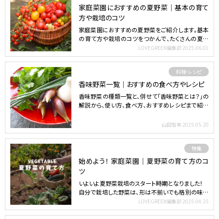
家庭菜園におすすめの夏野菜｜基本の育て
方や栽培のコツ
家庭菜園におすすめの夏野菜をご紹介します。基本
の育て方や栽培のコツをつかんで、たくさんの夏野
菜を収穫しましょ…
LOVEGREEN編集部
2025.06.01
料理・レシピ
香味野菜一覧｜おすすめの食べ方やレシピ
香味野菜の種類一覧と、併せて「香味野菜とは？」の
解説から、使い方、食べ方、おすすめレシピまで紹介
します。 目…
山田智美
2025.05.20
特集
始めよう！ 家庭菜園｜夏野菜の育て方のコ
ツ
いよいよ夏野菜栽培のスタート時期となりました！
自分で栽培した野菜は、形は不揃いでも格別の味わ
いです。ゴール…
LOVEGREEN編集部
2025.04.25