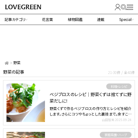
記事カテゴリ
花言葉
植物図鑑
連載
Special
野菜
野菜の記事
21-30件 / 全48件
料理・レシピ
ベジブロスのレシピ｜野菜くずは捨てずに野
菜だしに！
野菜くずで作るベジブロスの作り方とレシピを紹介
します。さらにコツやちょっとした裏技まで。余すこと
なく野菜を使…
山田智美
2025.09.24
家庭菜園・ハーブ