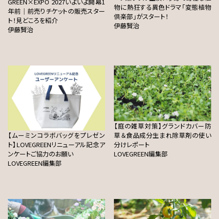
GREEN×EXPO 2027いよいよ開幕1
物に熱狂する異色ドラマ「変態植物
年前｜前売りチケットの販売スター
倶楽部」がスタート！
ト！見どころを紹介
伊藤賢治
伊藤賢治
【庭の雑草対策】グランドカバー防
【ムーミンコラボバッグをプレゼン
草＆食品成分生まれ除草剤の使い
ト】LOVEGREENリニューアル記念ア
分けレポート
ンケートご協力のお願い
LOVEGREEN編集部
LOVEGREEN編集部