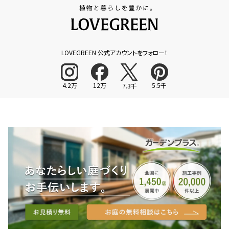
LOVEGREEN 公式アカウントをフォロー！
4.2万
12万
5.5千
7.3千