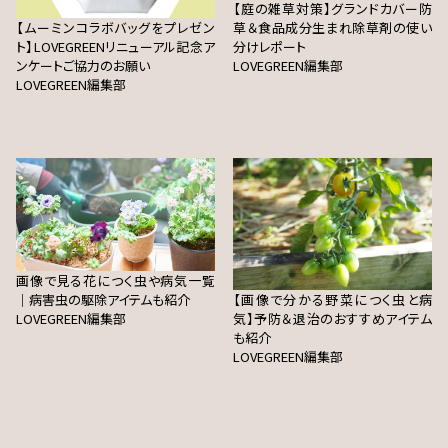
【庭の雑草対策】グランドカバー防
【ムーミンコラボバッグをプレゼン
草＆食品成分生まれ除草剤の使い
ト】LOVEGREENリニューアル記念ア
分けレポート
ンケートご協力のお願い
LOVEGREEN編集部
LOVEGREEN編集部
画像で見る花につく虫や病気一覧
｜病害虫の駆除アイテムも紹介
【画像で分かる野菜につく虫と病
LOVEGREEN編集部
気】予防＆退治のおすすめアイテム
も紹介
LOVEGREEN編集部