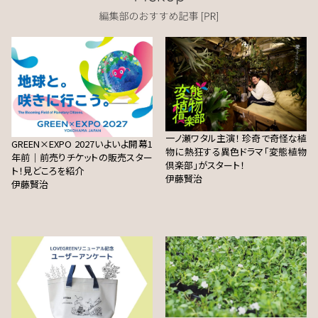
一ノ瀬ワタル主演！ 珍奇で奇怪な植
GREEN×EXPO 2027いよいよ開幕1
物に熱狂する異色ドラマ「変態植物
年前｜前売りチケットの販売スター
倶楽部」がスタート！
ト！見どころを紹介
伊藤賢治
伊藤賢治