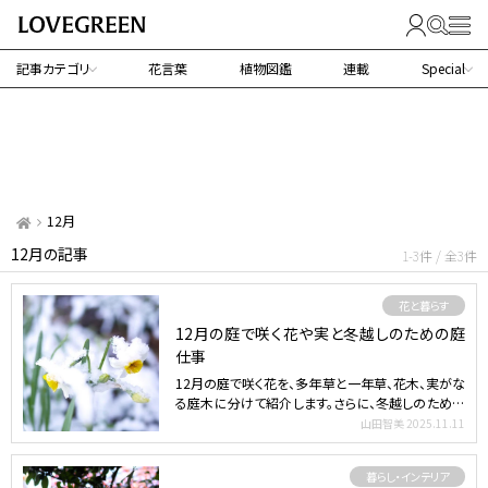
記事カテゴリ
花言葉
植物図鑑
連載
Special
12月
12月の記事
1-3件 / 全3件
花と暮らす
12月の庭で咲く花や実と冬越しのための庭
仕事
12月の庭で咲く花を、多年草と一年草、花木、実がな
る庭木に分けて紹介します。さらに、冬越しのための
庭仕事と初…
山田智美
2025.11.11
暮らし・インテリア