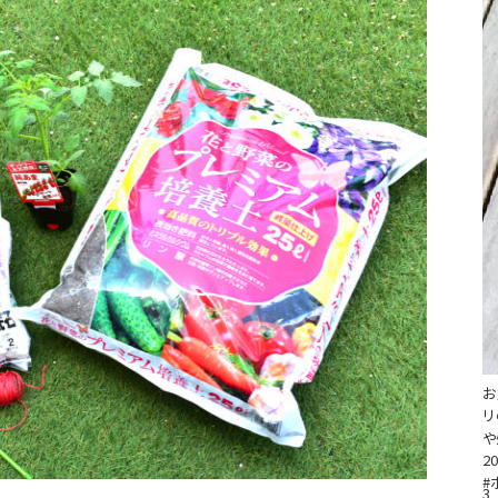
お
リ
や
20
#
3