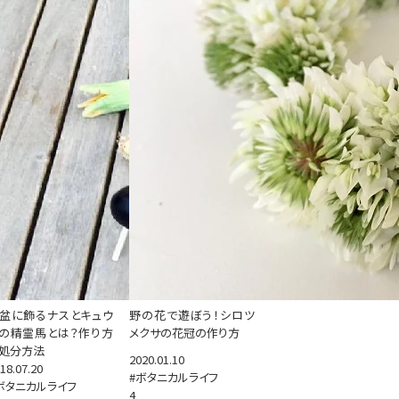
盆に飾るナスとキュウ
野の花で遊ぼう！シロツ
の精霊馬とは？作り方
メクサの花冠の作り方
処分方法
2020.01.10
18.07.20
#ボタニカルライフ
ボタニカルライフ
4