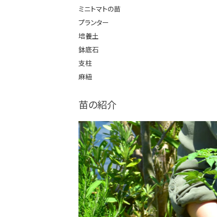
ミニトマトの苗
プランター
培養土
鉢底石
支柱
麻紐
苗の紹介