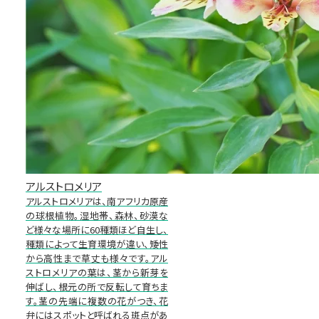
アルストロメリア
アルストロメリアは、南アフリカ原産
の球根植物。湿地帯、森林、砂漠な
ど様々な場所に60種類ほど自生し、
種類によって生育環境が違い、矮性
から高性まで草丈も様々です。アル
ストロメリアの葉は、茎から新芽を
伸ばし、根元の所で反転して育ちま
す。茎の先端に複数の花がつき、花
弁にはスポットと呼ばれる斑点があ