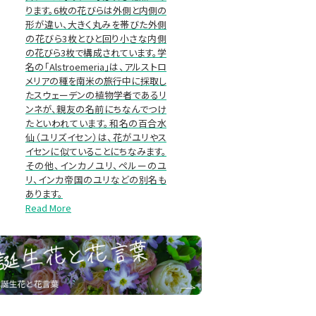
ります。6枚の花びらは外側と内側の
形が違い、大きく丸みを帯びた外側
の花びら3枚とひと回り小さな内側
の花びら3枚で構成されています。学
名の「Alstroemeria」は、アルストロ
メリアの種を南米の旅行中に採取し
たスウェーデンの植物学者であるリ
ンネが、親友の名前にちなんでつけ
たといわれています。和名の百合水
仙（ユリズイセン）は、花がユリやス
イセンに似ていることにちなみます。
その他、インカノユリ、ペルーのユ
リ、インカ帝国のユリなどの別名も
あります。
Read More