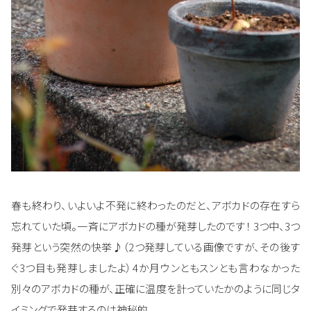
春も終わり、いよいよ不発に終わったのだと、アボカドの存在すら
忘れていた頃。一斉にアボカドの種が発芽したのです！ 3つ中、3つ
発芽という突然の快挙♪（2つ発芽している画像ですが、その後す
ぐ3つ目も発芽しましたよ）4か月ウンともスンとも言わなかった
別々のアボカドの種が、正確に温度を計っていたかのように同じタ
イミングで発芽するのは神秘的。