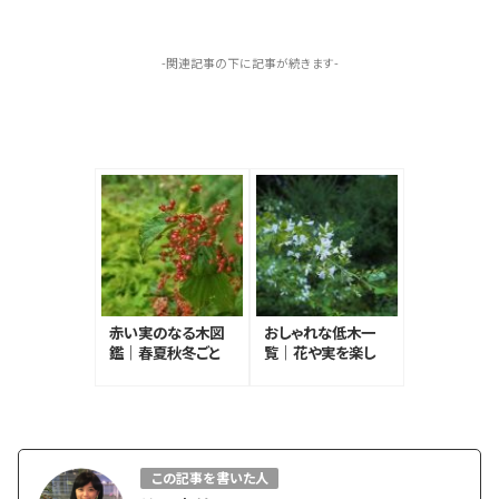
-関連記事の下に記事が続きます-
赤い実のなる木図
おしゃれな低木一
鑑｜春夏秋冬ごと
覧｜花や実を楽し
に。食べられる実や
める種類、おすすめ
毒のある実も
の常緑低木
この記事を書いた人