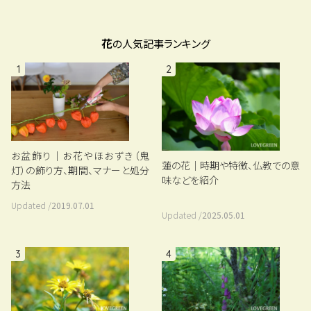
花
の人気記事ランキング
1
2
お盆飾り｜お花やほおずき（鬼
蓮の花｜時期や特徴、仏教での意
灯）の飾り方、期間、マナーと処分
味などを紹介
方法
Updated /
2019.07.01
Updated /
2025.05.01
3
4