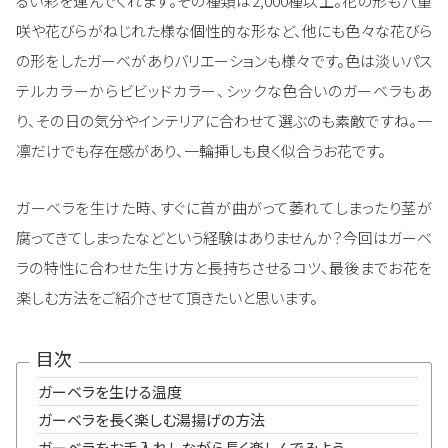
るい彩を運んでくれます。その種類は2,000種以上。花の形も八重
咲や花びらがねじれた様な個性的な形など、他にも色々な花びら
の形をしたガーベがありバリエーションも様々です。色は淡いパス
テルカラーからビビッドカラー、シックな色合いのガーベラもあ
り、その日の気分やインテリアに合わせて選ぶのも素敵ですね。一
凛だけでも存在感があり、一輪挿しも良く似合うお花です。
ガーベラを生けた時、すぐに首が曲がって萎れてしまったり茎が
腐ってきてしまったなどという経験はありませんか？今回はガーベ
ラの特性に合わせた生け方と長持ちさせるコツ、最後までお花を
楽しむ方法をご紹介させて頂きたいと思います。
目次
ガーベラを生ける温度
ガーベラを長く楽しむ湯揚げの方法
ガーベラをお手入れしながら長く楽しんでみよう