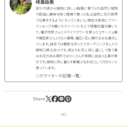
峰亜由美
幼少の頃から植物に詳しい両親に育てられ自然と植物
や昆虫に興味を持つ環境で育った私は自然に花の世界
で仕事をするようになっていました。現在は各地にてワー
クショップを開いたりイベントなどで移動花屋を開いた
り、帽子作家さんとドライフラワーを使ったコサージュ展
や陶芸家さんとの2人展等、幅広く花に携わるお仕事をし
ています。自宅では野菜を作ったりガーデニングをしたり
植物三昧な日々です。何よりお花と共に過ごして思う事
はお花のある場所ではたくさんの笑顔に出会える事が幸
せです。植物と共に暮らす素敵さをお伝えして行きたいと
思っています。
このライターの記事一覧
Share