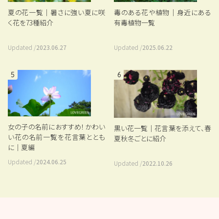
夏の花一覧｜暑さに強い夏に咲
毒のある花や植物｜身近にある
く花を73種紹介
有毒植物一覧
Updated /
2023.06.27
Updated /
2025.06.22
5
6
女の子の名前におすすめ！かわい
黒い花一覧｜花言葉を添えて、春
い花の名前一覧を花言葉ととも
夏秋冬ごとに紹介
に｜夏編
Updated /
2024.06.25
Updated /
2022.10.26