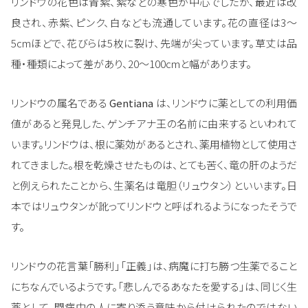
リンドウの花色は青紫、紫などの寒色が中心でしたが、最近は改
良され、赤紫、ピンク、白なども流通しています。花の直径は3～
5cmほどで、花びらは5枚に裂け、先端が尖っています。草丈は品
種・種類によって差があり、20～100cmと幅があります。
リンドウの属名である
Gentiana
は、リンドウに薬としての利用価
値があると発見した、ゲンチアナ王の名前に由来するといわれて
います。リンドウは、根に薬効があるとされ、薬用植物として使用さ
れてきました。根を乾燥させたものは、とても苦く、竜の肝のようだ
と例えられたことから、生薬名は竜胆（リュウタン）といいます。日
本ではリュウタンが訛ってリンドウと呼ばれるようになったそうで
す。
リンドウの花言葉「勝利」「正義」は、病魔に打ち勝つ生薬でること
にちなんでいるようです。「悲しんでるあなたを愛する」は、同じく生
薬として、闘病中の人に寄り添う意味から付けられたのではない