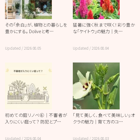
その「余白」が、植物との暮らしを
猛暑に強く秋まで咲く！彩り豊か
豊かにする。 Doliveと考…
な「ケイトウ」の魅力｜失…
Updated /
2026.08.05
Updated /
2026.08.04
初めての庭リノベ⑥｜不審者が
「見て美しく、食べて美味しい」オ
入りにくい庭って？ 防犯とプ…
クラの魅力｜育て方のコ…
Updated /
2026.08.04
Updated /
2026.08.03