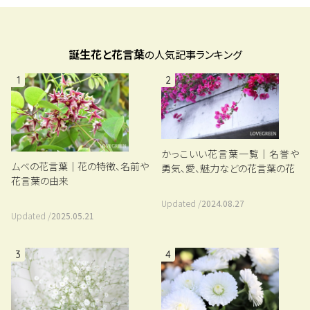
誕生花と花言葉
の人気記事ランキング
1
2
かっこいい花言葉一覧｜名誉や
ムベの花言葉｜花の特徴、名前や
勇気、愛、魅力などの花言葉の花
花言葉の由来
Updated /
2024.08.27
Updated /
2025.05.21
3
4