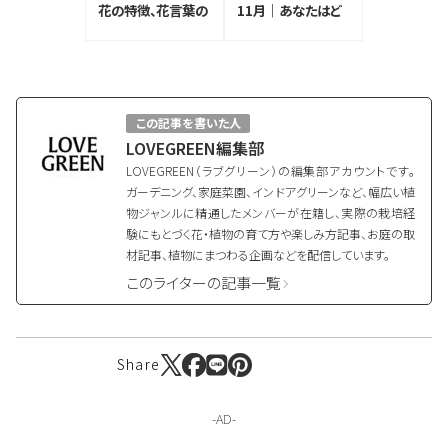
花の特徴、花言葉の
11月｜あなたはど
由来
の花が好き？パン
ジー・リンドウ・スプ
レーマム
この記事を書いた人
LOVEGREEN編集部
LOVEGREEN（ラブグリーン）の編集部アカウントです。
ガーデニング、家庭菜園、インドアグリーンなど、幅広い植
物ジャンルに精通したメンバーが在籍し、実際の栽培経
験にもとづく花・植物の育て方や楽しみ方記事、お庭の取
材記事、植物にまつわる企画などを配信しています。
このライターの記事一覧
Share