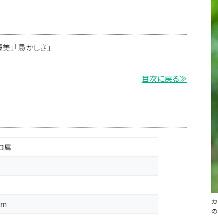
美」「愚かしさ」
目次に戻る≫
ロ属
カ
um
の