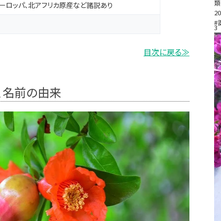
類
ーロッパ、北アフリカ原産など諸説あり
20
#
3
目次に戻る≫
、名前の由来