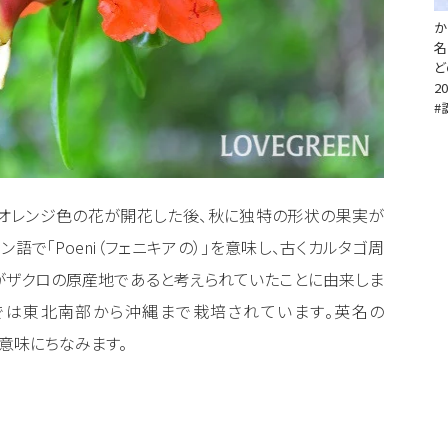
か
名
ど
20
#
にオレンジ色の花が開花した後、秋に独特の形状の果実が
テン語で「Poeni（フェニキアの）」を意味し、古くカルタゴ周
がザクロの原産地であると考えられていたことに由来しま
では東北南部から沖縄まで栽培されています。英名の
いう意味にちなみます。