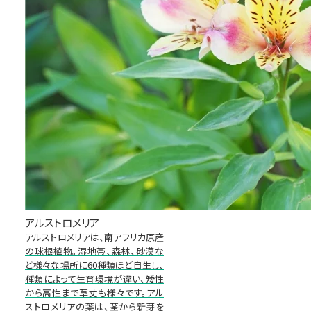
アルストロメリア
アルストロメリアは、南アフリカ原産
の球根植物。湿地帯、森林、砂漠な
ど様々な場所に60種類ほど自生し、
種類によって生育環境が違い、矮性
から高性まで草丈も様々です。アル
ストロメリアの葉は、茎から新芽を