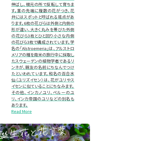
伸ばし、根元の所で反転して育ちま
す。茎の先端に複数の花がつき、花
弁にはスポットと呼ばれる斑点があ
ります。6枚の花びらは外側と内側の
形が違い、大きく丸みを帯びた外側
の花びら3枚とひと回り小さな内側
の花びら3枚で構成されています。学
名の「Alstroemeria」は、アルストロ
メリアの種を南米の旅行中に採取し
たスウェーデンの植物学者であるリ
ンネが、親友の名前にちなんでつけ
たといわれています。和名の百合水
仙（ユリズイセン）は、花がユリやス
イセンに似ていることにちなみます。
その他、インカノユリ、ペルーのユ
リ、インカ帝国のユリなどの別名も
あります。
Read More