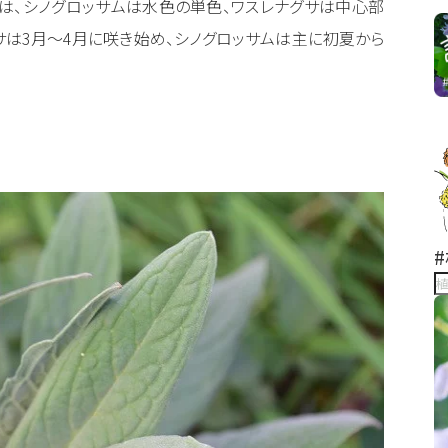
は、シノグロッサムは水色の単色、ワスレナグサは中心部
サは3月～4月に咲き始め、シノグロッサムは主に初夏から