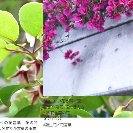
かっこいい花言葉一覧｜
名誉や勇気、愛、魅力な
どの花言葉の花
2024.08.27
ムベの花言葉｜花の特
#誕生花と花言葉
、名前や花言葉の由来