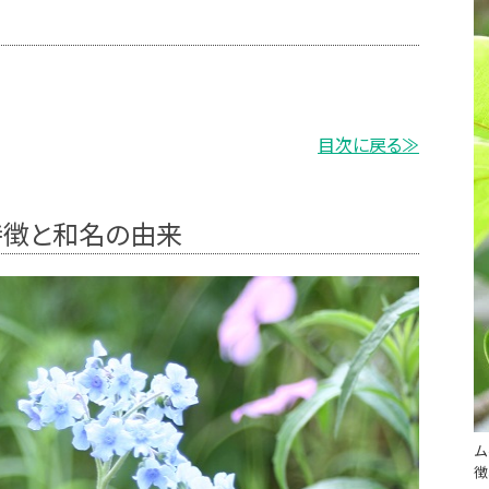
目次に戻る≫
特徴と和名の由来
徴