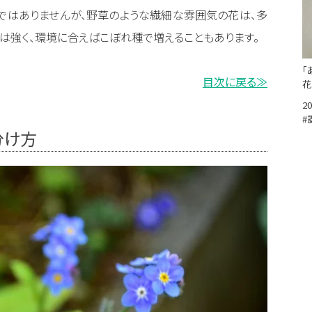
ではありませんが、野草のような繊細な雰囲気の花は、多
質は強く、環境に合えばこぼれ種で増えることもあります。
「
目次に戻る≫
花
20
#
分け方