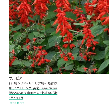
サルビア
科・属シソ科・サルビア属和名緋衣
草（ヒゴロモソウ）英名Sage、Salvia
学名Salvia原産地南米・北米開花期
5月～11月
Read More