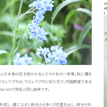
20
#
3
澄んだ水色の花を咲かせるムラサキ科の一年草。秋に種を
ワスレナグサは、ワスレナグサに似た花で、中国原産である
t me notで和名と同じ由来です。
形成し、春になると株元から多くの花茎を出し、枝分かれ