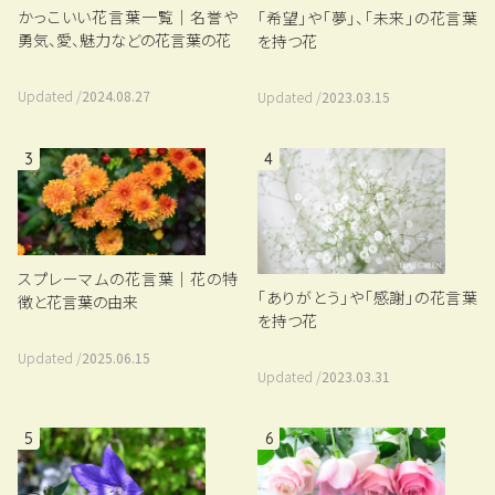
かっこいい花言葉一覧｜名誉や
「希望」や「夢」、「未来」の花言葉
勇気、愛、魅力などの花言葉の花
を持つ花
Updated /
2024.08.27
Updated /
2023.03.15
3
4
スプレーマムの花言葉｜花の特
「ありがとう」や「感謝」の花言葉
徴と花言葉の由来
を持つ花
Updated /
2025.06.15
Updated /
2023.03.31
5
6