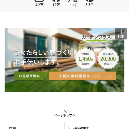
4.2万
12万
5.5千
7.3千
TOP
ページトップへ
記事
植物図鑑