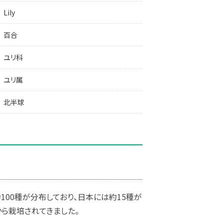
Lily
百合
ユリ科
ユリ属
北半球
100種が分布しており、日本には約15種が
から栽培されてきました。