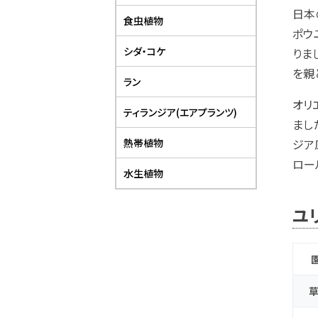
日本
食虫植物
ポウ
シダ・コケ
りま
を親
ラン
オリ
ティランジア(エアプランツ)
まし
熱帯植物
ジア
ロー
水生植物
ユ
草