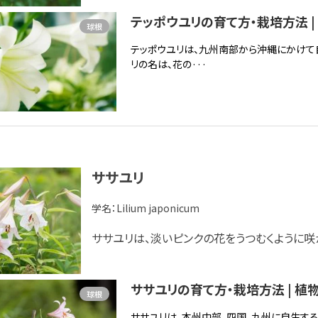
テッポウユリの育て方・栽培方法 |
球根
テッポウユリは、九州南部から沖縄にかけて
リの名は、花の···
ササユリ
学名：
Lilium japonicum
ササユリは、淡いピンクの花をうつむくように咲
ササユリの育て方・栽培方法 | 植
球根
ササユリは、本州中部、四国、九州に自生す