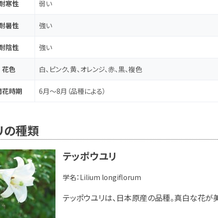
耐寒性
弱い
耐暑性
強い
耐陰性
強い
花色
白、ピンク、黄、オレンジ、赤、黒、複色
開花時期
6月～8月（品種による）
リの種類
テッポウユリ
学名：
Lilium longiflorum
テッポウユリは、日本原産の品種。真白な花が