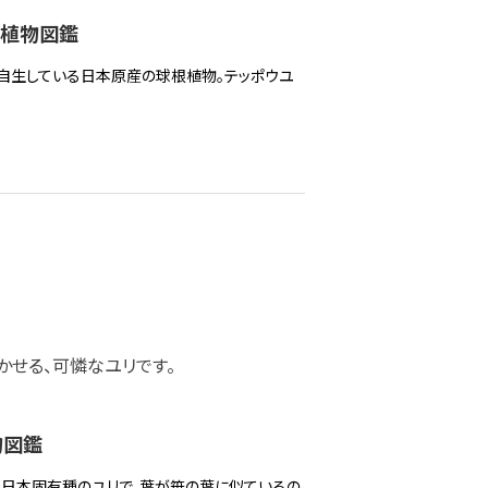
 植物図鑑
自生している日本原産の球根植物。テッポウユ
かせる、可憐なユリです。
物図鑑
る日本固有種のユリで、葉が笹の葉に似ているの