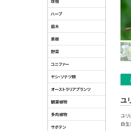
球根
ハーブ
庭木
果樹
野菜
コニファー
ヤシ・ソテツ類
オーストラリアプランツ
ユ
観葉植物
多肉植物
ユリ
自生
サボテン