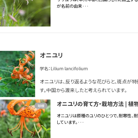
が名前の由来···
オニユリ
学名：
Lilium lancifolium
オニユリは、反り返るような花びらと、斑点が
す。中国から渡来したと考えられています。
オニユリの育て方・栽培方法 | 植
球根
オニユリは原種のユリのひとつで、耐寒性、
しています。···