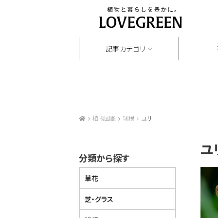
記事カテゴリ
植物図鑑
球根
ユリ
ユ
分類から探す
草花
芝・グラス