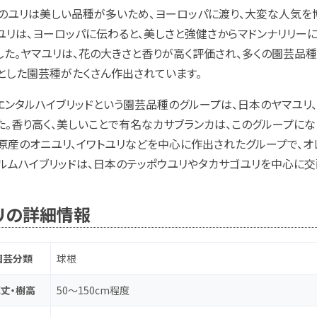
のユリは美しい品種が多いため、ヨーロッパに渡り、大変な人気を
ユリは、ヨーロッパに伝わると、美しさと強健さからマドンナリリー
した。ヤマユリは、花の大きさと香りが高く評価され、多くの園芸品
とした園芸種がたくさん作出されています。
エンタルハイブリッドという園芸品種のグループは、日本のヤマユリ
た。香り高く、美しいことで有名なカサブランカは、このグループにな
原産のオニユリ、イワトユリなどを中心に作出されたグループで、オ
ルムハイブリッドは、日本のテッポウユリやタカサゴユリを中心に交
リの詳細情報
園芸分類
球根
丈・樹高
50～150cm程度