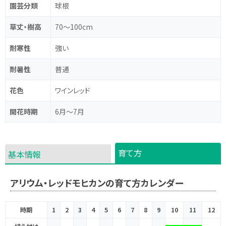
園芸分類
球根
草丈・樹高
70～100cm
耐寒性
強い
耐暑性
普通
花色
ワインレッド
開花時期
6月～7月
育て方
基本情報
アリウム・レッドモヒカンの育て方カレンダー
時期
1
2
3
4
5
6
7
8
9
10
11
12