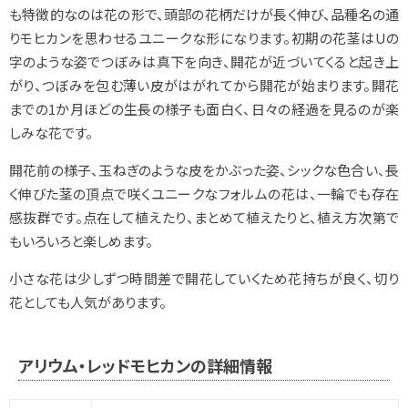
も特徴的なのは花の形で、頭部の花柄だけが長く伸び、品種名の通
りモヒカンを思わせるユニークな形になります。初期の花茎はUの
字のような姿でつぼみは真下を向き、開花が近づいてくると起き上
がり、つぼみを包む薄い皮がはがれてから開花が始まります。開花
までの1か月ほどの生長の様子も面白く、日々の経過を見るのが楽
しみな花です。
開花前の様子、玉ねぎのような皮をかぶった姿、シックな色合い、長
く伸びた茎の頂点で咲くユニークなフォルムの花は、一輪でも存在
感抜群です。点在して植えたり、まとめて植えたりと、植え方次第で
もいろいろと楽しめます。
小さな花は少しずつ時間差で開花していくため花持ちが良く、切り
花としても人気があります。
アリウム・レッドモヒカンの詳細情報