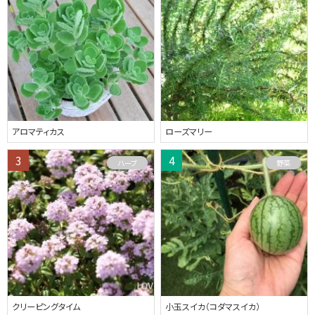
アロマティカス
ローズマリー
ハーブ
野菜
クリーピングタイム
小玉スイカ（コダマスイカ）