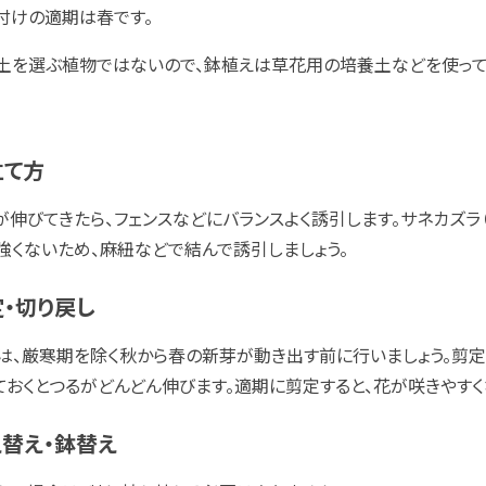
付けの適期は春です。
土を選ぶ植物ではないので、鉢植えは草花用の培養土などを使って
立て方
が伸びてきたら、フェンスなどにバランスよく誘引します。サネカズラ
強くないため、麻紐などで結んで誘引しましょう。
・切り戻し
は、厳寒期を除く秋から春の新芽が動き出す前に行いましょう。剪定
ておくとつるがどんどん伸びます。適期に剪定すると、花が咲きやすく
替え・鉢替え