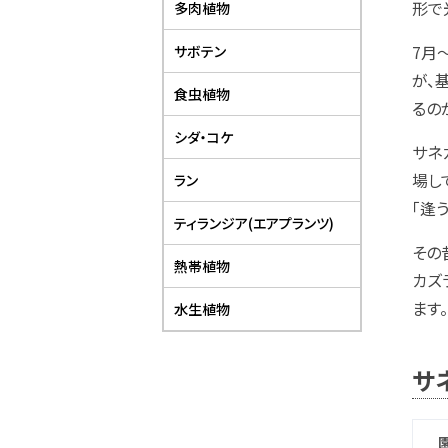
形で
多肉植物
7月
サボテン
が、
食虫植物
るの
シダ・コケ
サネ
場し
ラン
「逢
ティランジア(エアプランツ)
その
熱帯植物
カズ
ます。
水生植物
サ