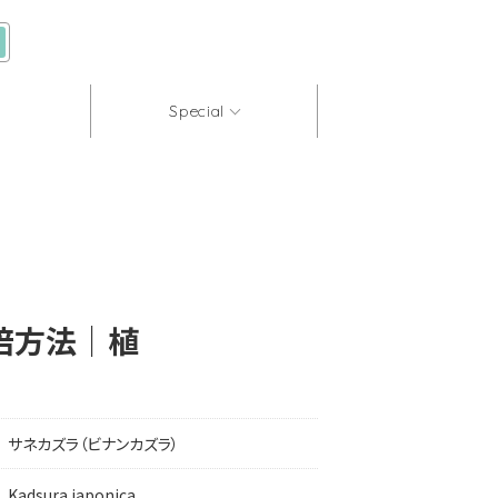
Special
培方法｜植
サネカズラ（ビナンカズラ）
Kadsura japonica