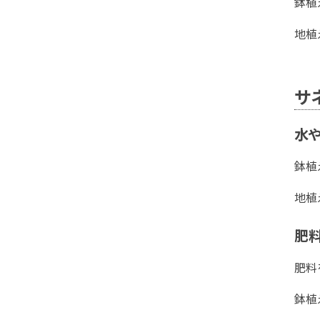
鉢植
地植
サ
水
鉢植
地植
肥
肥料
鉢植