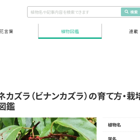
検索
花言葉
植物図鑑
連載
ネカズラ（ビナンカズラ）の育て方・栽
図鑑
植物名
学名