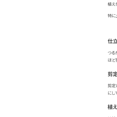
植え
特に
仕
つる
ほど
剪定
剪定
にし
植え