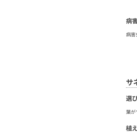
病
病害
サ
選
葉が
植