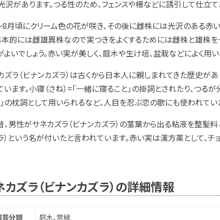
光沢があります。つる性のため、フェンスや柵などに誘引して仕立て
～8月頃にクリーム色の花が咲き、その後に雌株には光沢のある赤
基本的には雌雄異株なので実つきをよくするためには雌株と雄株を
がよいでしょう。赤い実が美しく、庭木や生け垣、盆栽などによく用い
カズラ（ビナンカズラ）は古くから日本人に親しまれてきた歴史があ
ています。小寝（さね）=「一緒に寝ること」の掛詞とされたり、つる
う」の枕詞として用いられるなど、人目を忍ぶ恋の歌にも使われてい
昔、男性がサネカズラ（ビナンカズラ）の茎葉から出る粘液を整髪料
ラ）という名が付いたと言われています。赤い実は漢方薬として、チ
ネカズラ（ビナンカズラ）の詳細情報
園芸分類
庭木、常緑