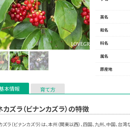
英名
和名
科名
属名
原産地
基本情報
育て方
ネカズラ（ビナンカズラ）の特徴
カズラ（ビナンカズラ）は、本州（関東以西）、四国、九州、中国、台