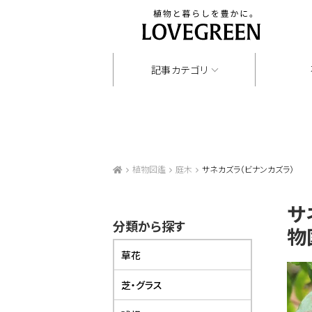
記事カテゴリ
植物図鑑
庭木
サネカズラ（ビナンカズラ）
サ
分類から探す
物
草花
芝・グラス